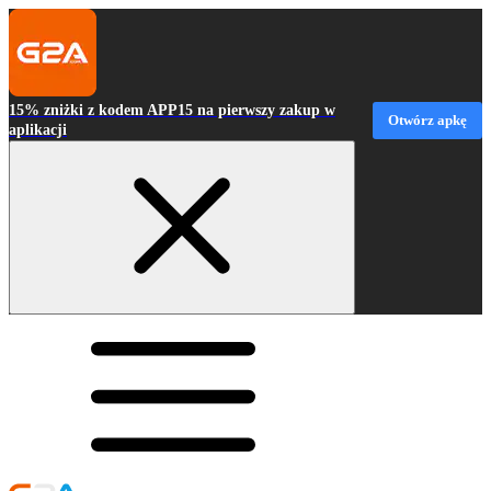
15% zniżki z kodem APP15 na pierwszy zakup w
Otwórz apkę
aplikacji