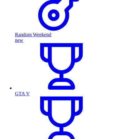
Random Weekend
new
GTA V