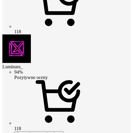
118
Luminara_
94%
Pozytywne oceny
118