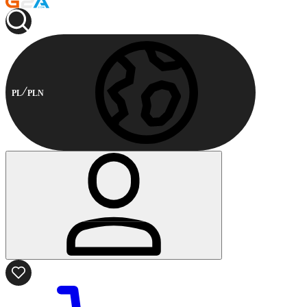
PL
PLN