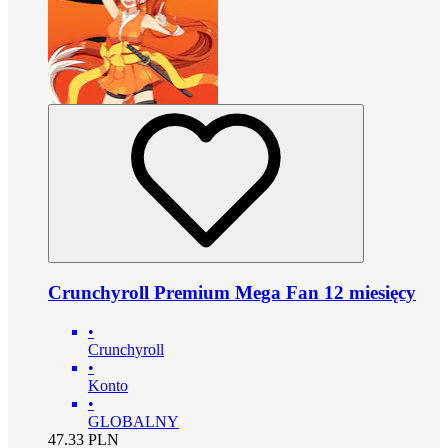
Crunchyroll Premium Mega Fan 12 miesięcy
•
Crunchyroll
•
Konto
•
GLOBALNY
47.33
PLN