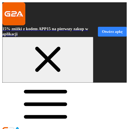
15% zniżki z kodem APP15 na pierwszy zakup w
Otwórz apkę
aplikacji