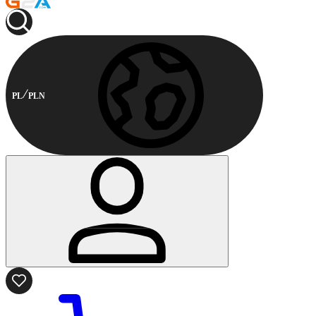
PL
PLN