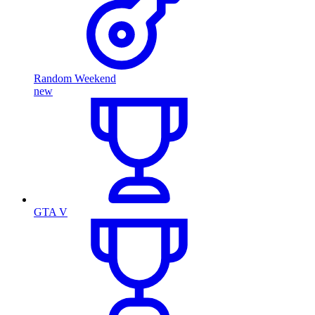
Random Weekend
new
GTA V