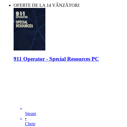
OFERTE DE LA 14 VÂNZĂTORI
911 Operator - Special Resources PC
Steam
•
Cheie