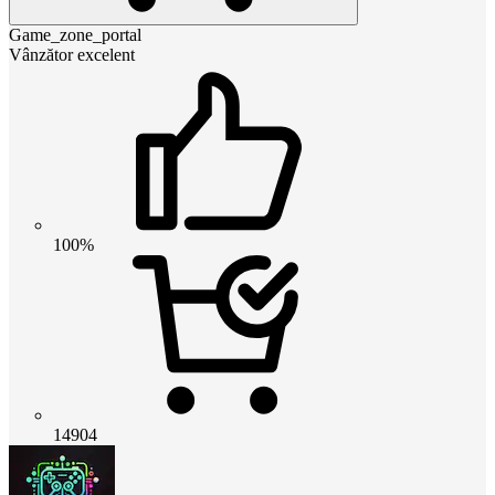
Game_zone_portal
Vânzător excelent
100%
14904