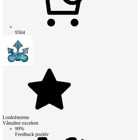
9504
Lordofstorms
Vânzător excelent
99%
Feedback pozitiv