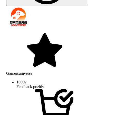
Gamersuniverse
100
%
Feedback pozitiv