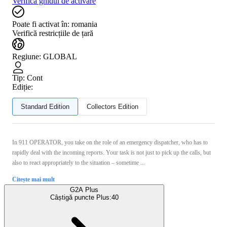
Verifică ghidul de activare
Poate fi activat în:
romania
Verifică restricțiile de țară
Regiune
:
GLOBAL
Tip
:
Cont
Ediție:
Standard Edition
Collectors Edition
In 911 OPERATOR, you take on the role of an emergency dispatcher, who has to
rapidly deal with the incoming reports. Your task is not just to pick up the calls, but
also to react appropriately to the situation – sometime ...
Citește mai mult
G2A Plus
Câștigă puncte Plus:
40