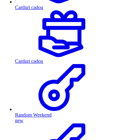
Carduri cadou
Carduri cadou
Random Weekend
new