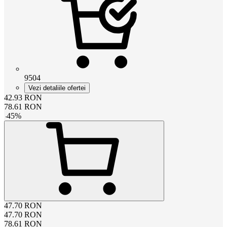
9504
Vezi detaliile ofertei
42.93
RON
78.61
RON
-
45
%
47.70
RON
47.70
RON
78.61
RON