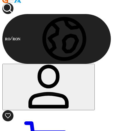
RO
RON