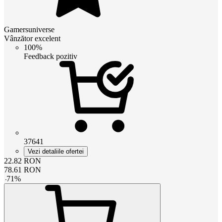
Gamersuniverse
Vânzător excelent
100%
Feedback pozitiv
37641
Vezi detaliile ofertei
22.82
RON
78.61
RON
-
71
%