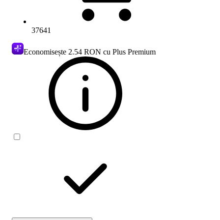
37641
Economisește
2.54 RON
cu Plus Premium