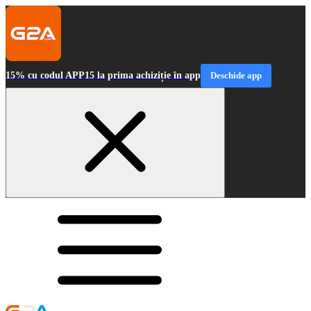
15% cu codul APP15 la prima achiziție în app
Deschide app