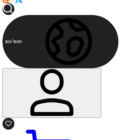
RO
RON