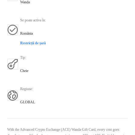
Wanda
Se poate activa în
:
România
Restricții de țară
Tip
:
Cheie
Regiune
:
GLOBAL
With the Advanced Crypto Exchange (ACE) Wanda Gift Card, every cent goes