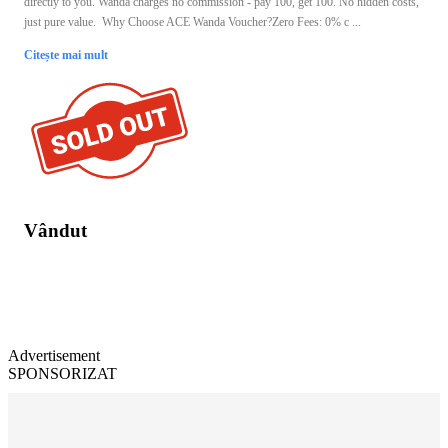
directly to you. Wanda charges no commission - pay 100, get 100. No hidden costs,
just pure value. Why Choose ACE Wanda Voucher?Zero Fees: 0% c ...
Citește mai mult
Vândut
Advertisement
SPONSORIZAT