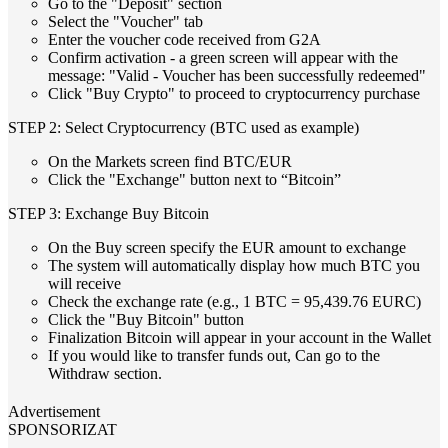
Go to the "Deposit" section
Select the "Voucher" tab
Enter the voucher code received from G2A
Confirm activation - a green screen will appear with the
message: "Valid - Voucher has been successfully redeemed"
Click "Buy Crypto" to proceed to cryptocurrency purchase
STEP 2: Select Cryptocurrency (BTC used as example)
On the Markets screen find BTC/EUR
Click the "Exchange" button next to “Bitcoin”
STEP 3: Exchange Buy Bitcoin
On the Buy screen specify the EUR amount to exchange
The system will automatically display how much BTC you
will receive
Check the exchange rate (e.g., 1 BTC = 95,439.76 EURC)
Click the "Buy Bitcoin" button
Finalization Bitcoin will appear in your account in the Wallet
If you would like to transfer funds out, Can go to the
Withdraw section.
Advertisement
SPONSORIZAT