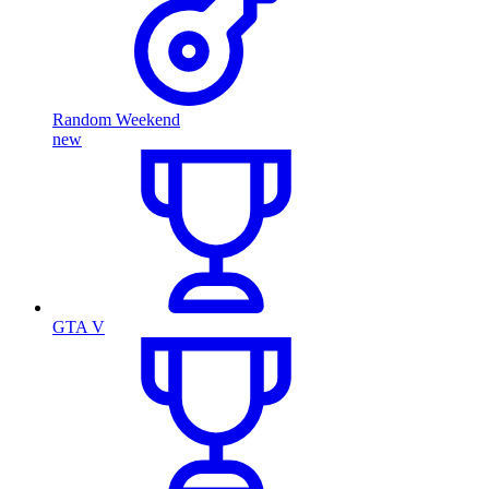
Random Weekend
new
GTA V