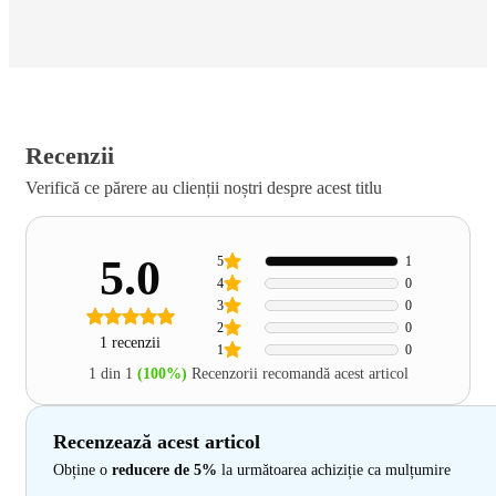
Recenzii
Verifică ce părere au clienții noștri despre acest titlu
5.0
5
1
4
0
3
0
2
0
1 recenzii
1
0
1 din 1
(100%)
Recenzorii recomandă acest articol
Recenzează acest articol
Obține o
reducere de 5%
la următoarea achiziție ca mulțumire