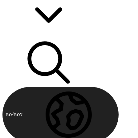
RO
RON