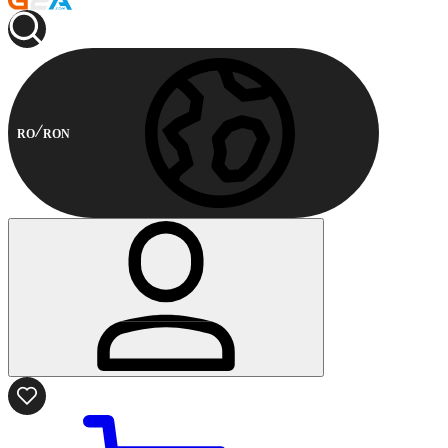
RO
RON