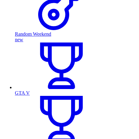
Random Weekend
new
GTA V