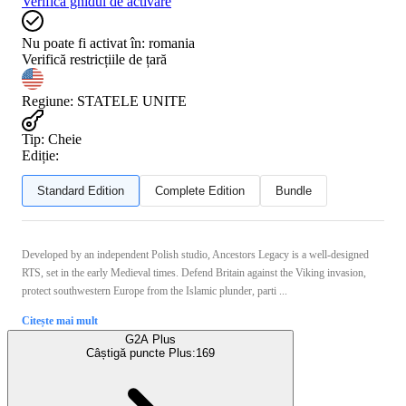
Verifică ghidul de activare
Nu poate fi activat în:
romania
Verifică restricțiile de țară
Regiune
:
STATELE UNITE
Tip
:
Cheie
Ediție:
Standard Edition
Complete Edition
Bundle
Developed by an independent Polish studio, Ancestors Legacy is a well-designed
RTS, set in the early Medieval times. Defend Britain against the Viking invasion,
protect southwestern Europe from the Islamic plunder, parti ...
Citește mai mult
G2A Plus
Câștigă puncte Plus:
169