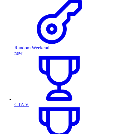
Random Weekend
new
GTA V