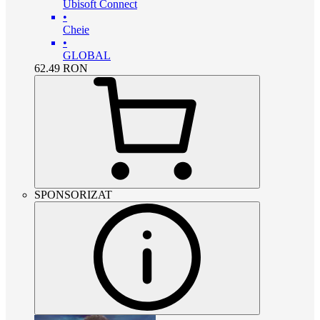
Ubisoft Connect
•
Cheie
•
GLOBAL
62.49
RON
SPONSORIZAT