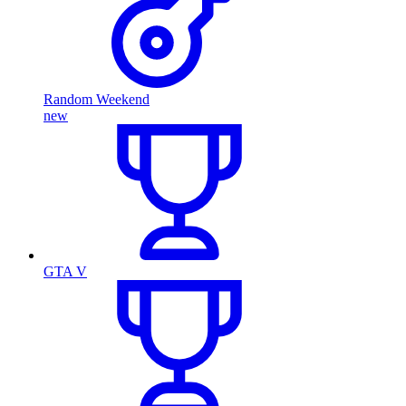
Random Weekend
new
GTA V