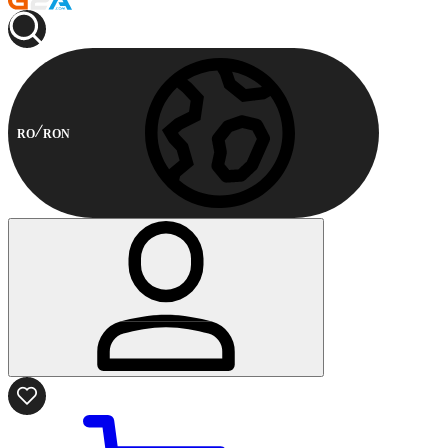
RO
RON