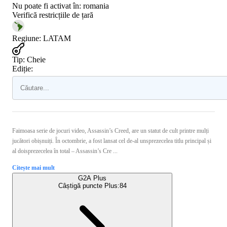
Nu poate fi activat în:
romania
Verifică restricțiile de țară
Regiune
:
LATAM
Tip
:
Cheie
Ediție:
Faimoasa serie de jocuri video, Assassin’s Creed, are un statut de cult printre mulți
jucători obișnuiți. În octombrie, a fost lansat cel de-al unsprezecelea titlu principal și
al doisprezecelea în total – Assassin’s Cre ...
Citește mai mult
G2A Plus
Câștigă puncte Plus:
84