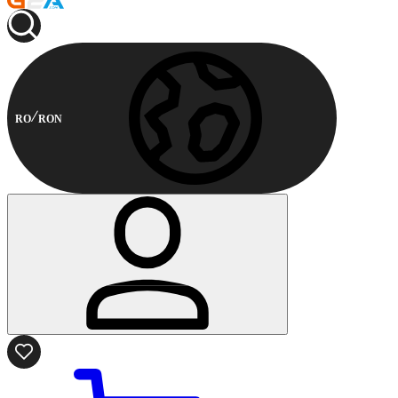
RO
RON