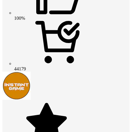
100%
44179