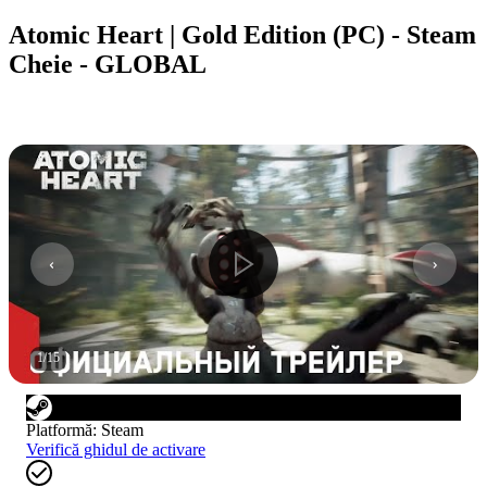
Atomic Heart | Gold Edition (PC) - Steam
Cheie - GLOBAL
1
/
15
Platformă
:
Steam
Verifică ghidul de activare