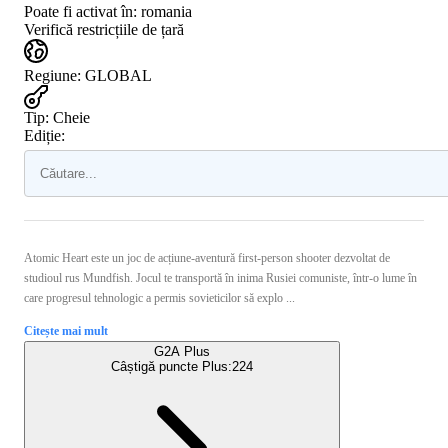
Poate fi activat în:
romania
Verifică restricțiile de țară
Regiune
:
GLOBAL
Tip
:
Cheie
Ediție:
Atomic Heart este un joc de acțiune-aventură first-person shooter dezvoltat de
studioul rus Mundfish. Jocul te transportă în inima Rusiei comuniste, într-o lume în
care progresul tehnologic a permis sovieticilor să explo ...
Citește mai mult
G2A Plus
Câștigă puncte Plus:
224