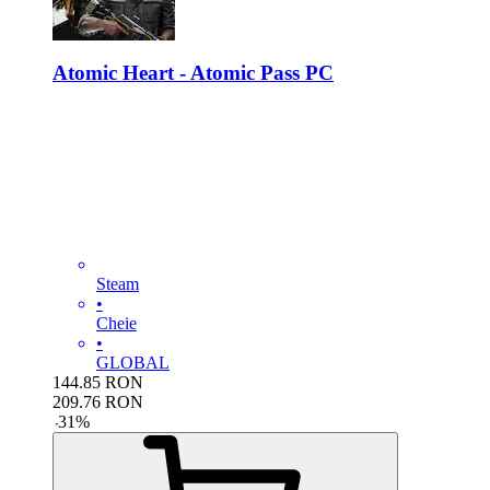
Atomic Heart - Atomic Pass PC
Steam
•
Cheie
•
GLOBAL
144.85
RON
209.76
RON
-
31
%