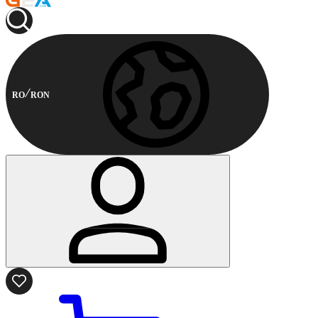
RO
RON