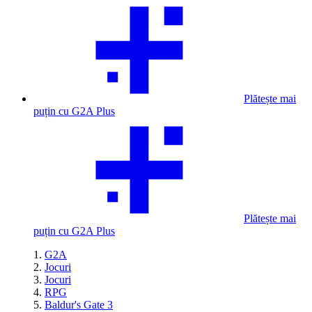
Plătește mai
puțin cu G2A Plus
Plătește mai
puțin cu G2A Plus
G2A
Jocuri
Jocuri
RPG
Baldur's Gate 3