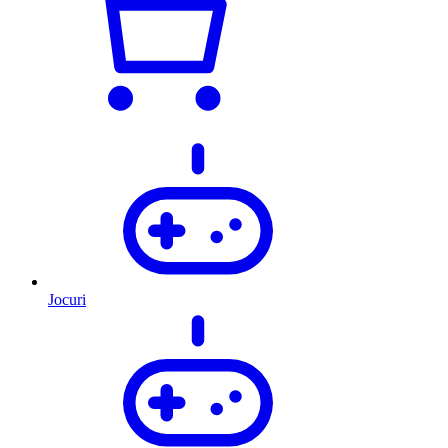
Jocuri