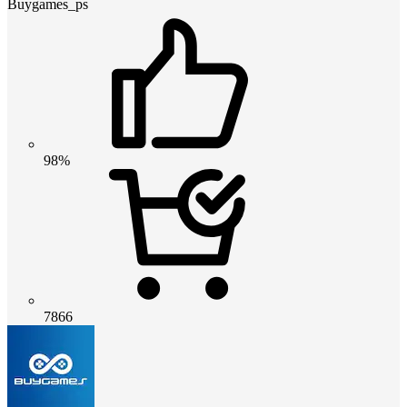
Buygames_ps
98%
7866