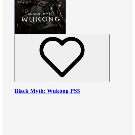
Black Myth: Wukong PS5