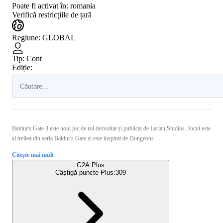
Poate fi activat în:
romania
Verifică restricțiile de țară
Regiune
:
GLOBAL
Tip
:
Cont
Ediție:
Baldur's Gate 3 este noul joc de rol dezvoltat și publicat de Larian Studios. Jocul este
al treilea din seria Baldur's Gate și este inspirat de Dungeons
Citește mai mult
G2A Plus
Câștigă puncte Plus:
309