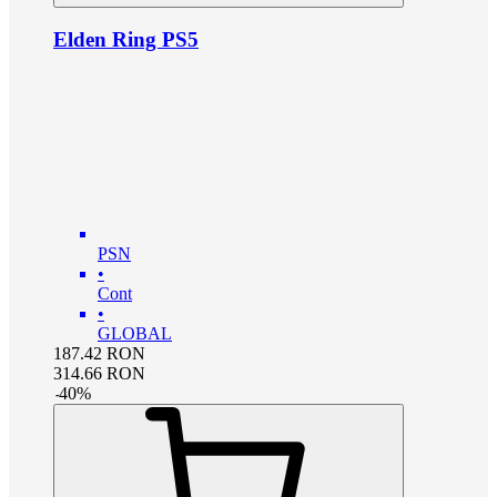
Elden Ring PS5
PSN
•
Cont
•
GLOBAL
187.42
RON
314.66
RON
-
40
%