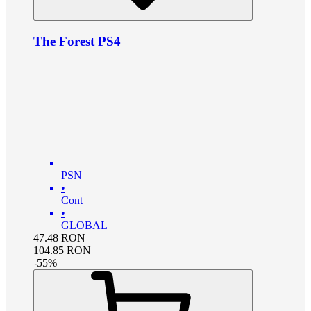
The Forest PS4
PSN
•
Cont
•
GLOBAL
47.48
RON
104.85
RON
-
55
%