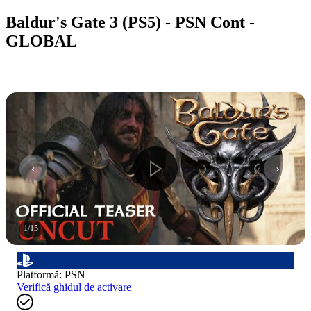
Baldur's Gate 3 (PS5) - PSN Cont -
GLOBAL
1
/
15
Platformă
:
PSN
Verifică ghidul de activare