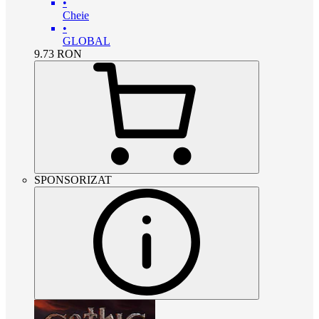
•
Cheie
•
GLOBAL
9.73
RON
SPONSORIZAT