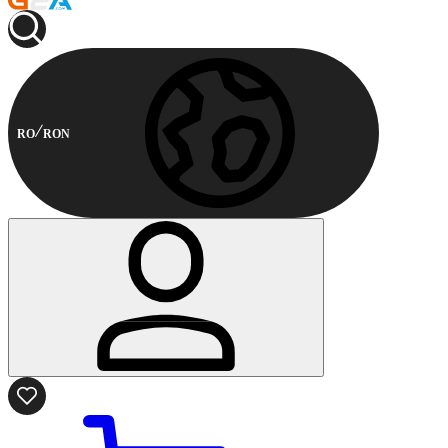
RO
RON