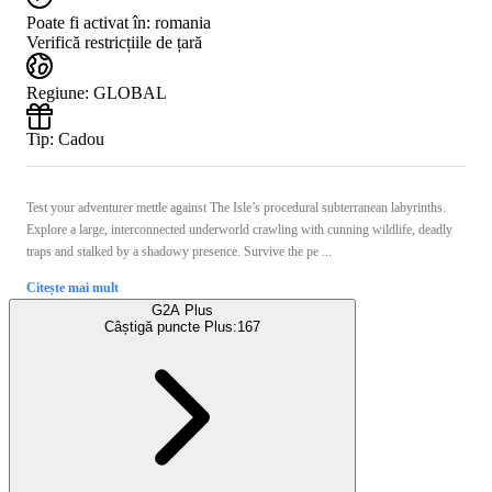
Poate fi activat în:
romania
Verifică restricțiile de țară
Regiune
:
GLOBAL
Tip
:
Cadou
Test your adventurer mettle against The Isle’s procedural subterranean labyrinths.
Explore a large, interconnected underworld crawling with cunning wildlife, deadly
traps and stalked by a shadowy presence. Survive the pe ...
Citește mai mult
G2A Plus
Câștigă puncte Plus:
167