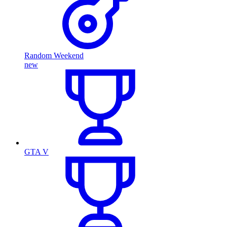
Random Weekend
new
GTA V