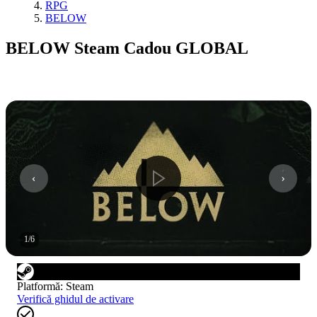
RPG
BELOW
BELOW Steam Cadou GLOBAL
1
/
6
Platformă
:
Steam
Verifică ghidul de activare