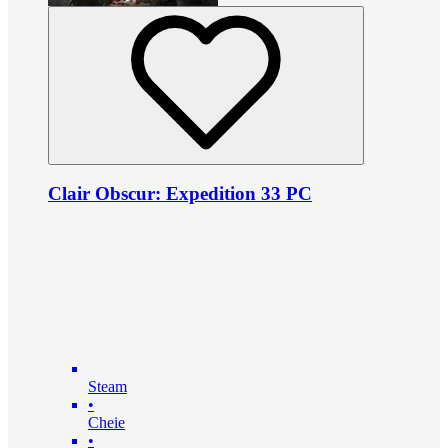
Clair Obscur: Expedition 33 PC
Steam
•
Cheie
•