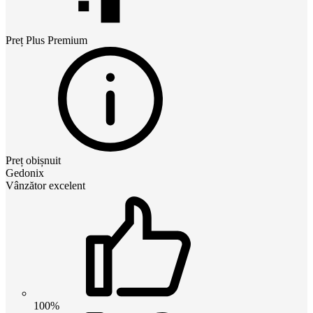
Preț
Plus Premium
Preț obișnuit
Gedonix
Vânzător excelent
100%