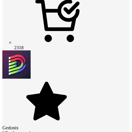
2318
Gedonix