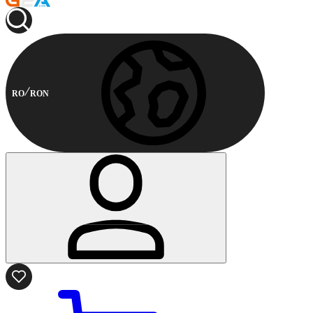
RO
RON