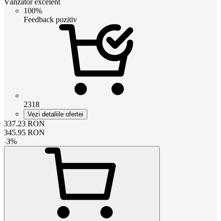
Vânzător excelent
100%
Feedback pozitiv
2318
Vezi detaliile ofertei
337.23
RON
345.95
RON
-
3
%