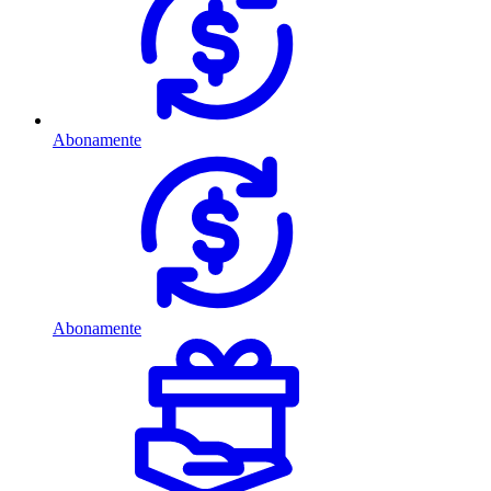
Abonamente
Abonamente