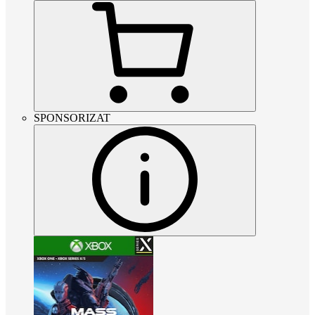
SPONSORIZAT