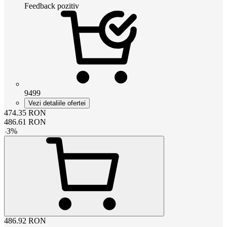
Feedback pozitiv
9499
Vezi detaliile ofertei
474.35
RON
486.61
RON
-
3
%
486.92
RON