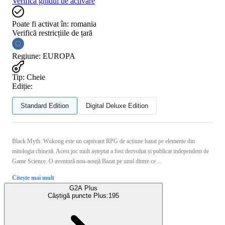
Verifică ghidul de activare
Poate fi activat în:
romania
Verifică restricțiile de țară
Regiune
:
EUROPA
Tip
:
Cheie
Ediție:
Standard Edition
Digital Deluxe Edition
Black Myth: Wukong este un captivant RPG de acțiune bazat pe elemente din
mitologia chineză. Acest joc mult așteptat a fost dezvoltat și publicat independent de
Game Science. O aventură nou-nouță Bazat pe unul dintre ce ...
Citește mai mult
G2A Plus
Câștigă puncte Plus:
195