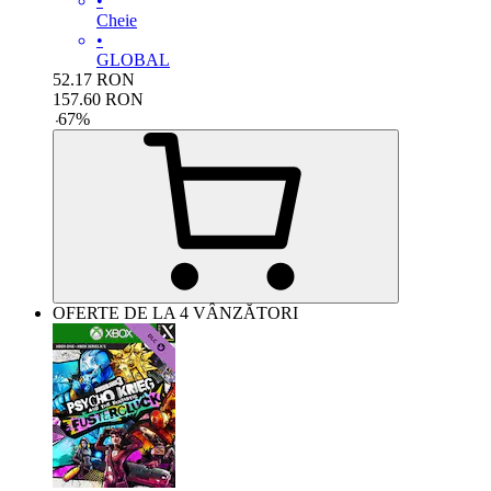
•
Cheie
•
GLOBAL
52.17
RON
157.60
RON
-
67
%
OFERTE DE LA 4 VÂNZĂTORI