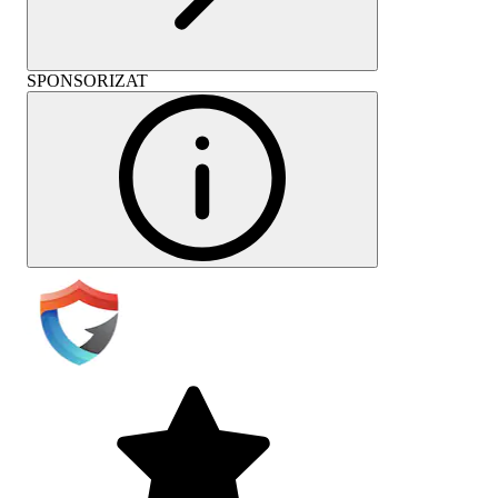
SPONSORIZAT