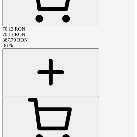
70.13
RON
70.13
RON
367.79
RON
-
81
%