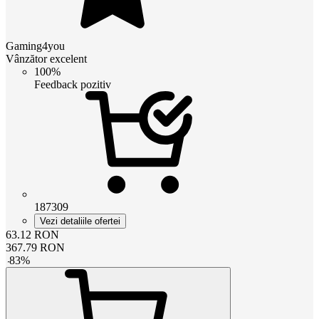
Gaming4you
Vânzător excelent
100%
Feedback pozitiv
187309
Vezi detaliile ofertei
63.12
RON
367.79
RON
-
83
%