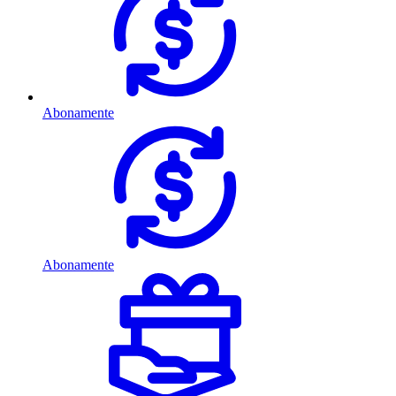
Abonamente
Abonamente