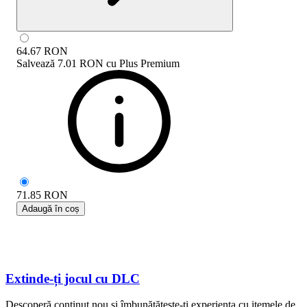
64.67
RON
Salvează
7.01 RON
cu
Plus Premium
71.85
RON
Adaugă în coș
Extinde-ți jocul cu DLC
Descoperă conținut nou și îmbunătățește-ți experiența cu itemele de