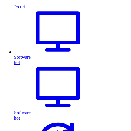
Jocuri
Software
hot
Software
hot