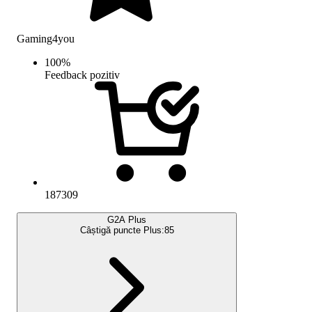
Gaming4you
100
%
Feedback pozitiv
187309
G2A Plus
Câștigă puncte Plus:
85