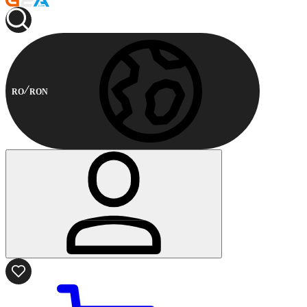
RO
RON