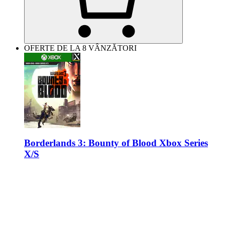
OFERTE DE LA 8 VÂNZĂTORI
Borderlands 3: Bounty of Blood Xbox Series
X/S