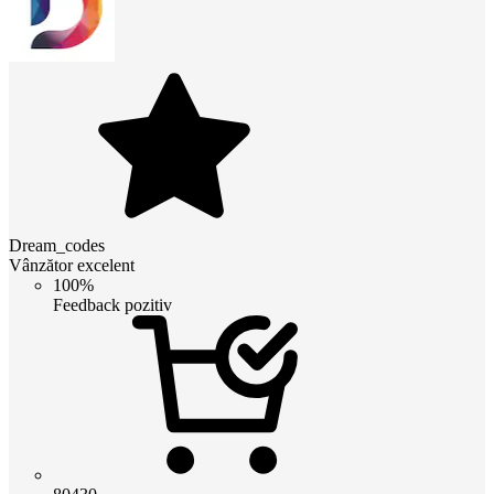
Dream_codes
Vânzător excelent
100%
Feedback pozitiv