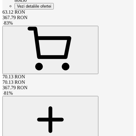
80430
Vezi detaliile ofertei
63.12
RON
367.79
RON
-
83
%
70.13
RON
70.13
RON
367.79
RON
-
81
%