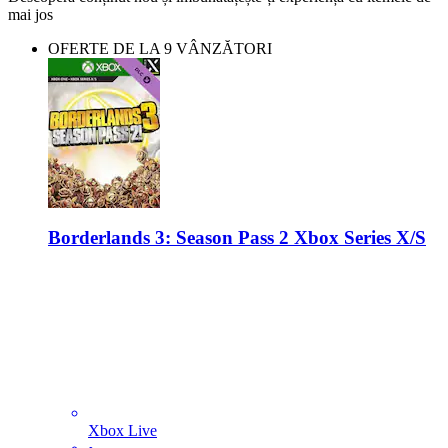
mai jos
OFERTE DE LA 9 VÂNZĂTORI
Borderlands 3: Season Pass 2 Xbox Series X/S
Xbox Live