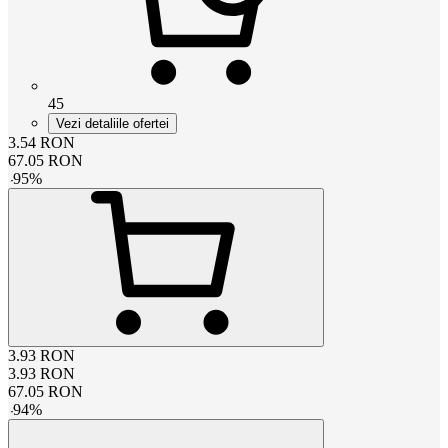
45
Vezi detaliile ofertei
3.54
RON
67.05
RON
-
95
%
3.93
RON
3.93
RON
67.05
RON
-
94
%