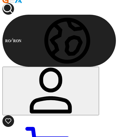
RO
RON