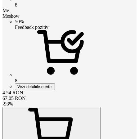
8
Me
Meshow
50%
Feedback pozitiv
8
Vezi detaliile ofertei
4.54
RON
67.05
RON
-
93
%