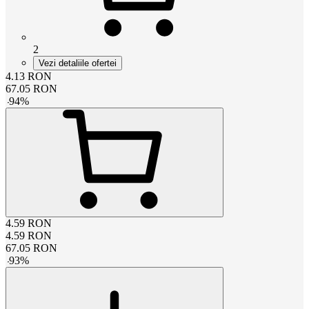
2
Vezi detaliile ofertei
4.13
RON
67.05
RON
-
94
%
4.59
RON
4.59
RON
67.05
RON
-
93
%