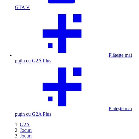
GTA V
Plătește mai
puțin cu G2A Plus
Plătește mai
puțin cu G2A Plus
G2A
Jocuri
Jocuri