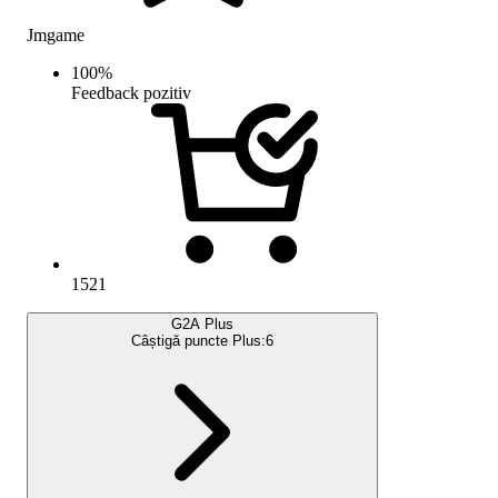
Jmgame
100
%
Feedback pozitiv
1521
G2A Plus
Câștigă puncte Plus:
6