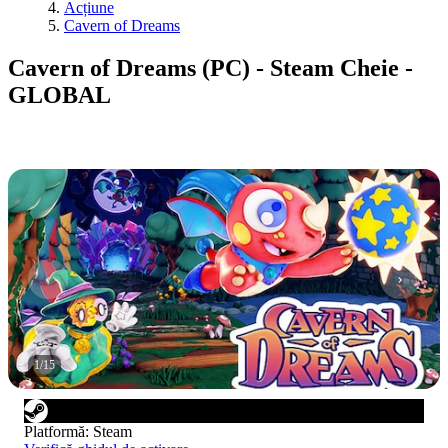
Acțiune
Cavern of Dreams
Cavern of Dreams (PC) - Steam Cheie -
GLOBAL
1
/
15
Platformă
:
Steam