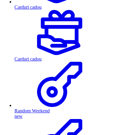
Carduri cadou
Carduri cadou
Random Weekend
new