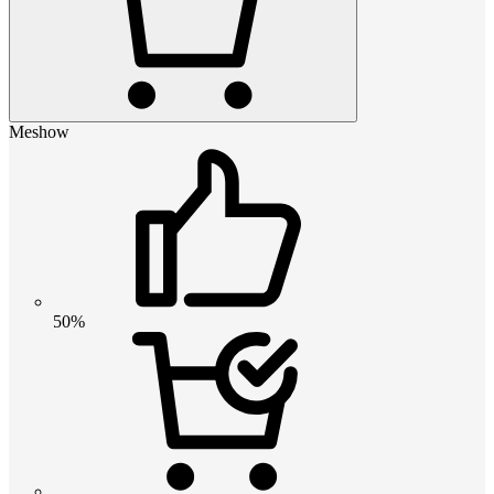
Meshow
50%