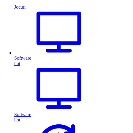
Jocuri
Software
hot
Software
hot