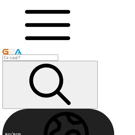
RO
RON