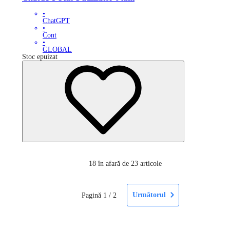
•
ChatGPT
•
Cont
•
GLOBAL
Stoc epuizat
18
în afară de 23 articole
Următorul
Pagină
1
/
2