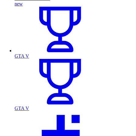
new
GTA V
GTA V