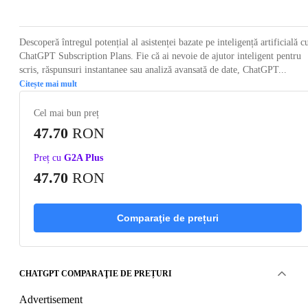
Descoperă întregul potențial al asistenței bazate pe inteligență artificială c
ChatGPT Subscription Plans. Fie că ai nevoie de ajutor inteligent pentru
scris, răspunsuri instantanee sau analiză avansată de date, ChatGPT...
Citește mai mult
Cel mai bun preț
47.70
RON
Preț cu
G2A Plus
47.70
RON
Comparaţie de prețuri
CHATGPT COMPARAŢIE DE PREȚURI
Advertisement