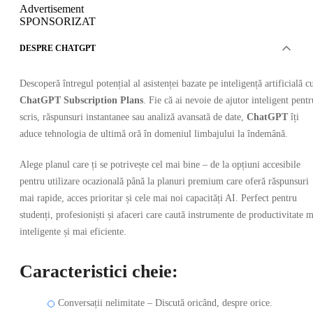
Advertisement
SPONSORIZAT
DESPRE CHATGPT
Descoperă întregul potențial al asistenței bazate pe inteligență artificială c
ChatGPT Subscription Plans
. Fie că ai nevoie de ajutor inteligent pentr
scris, răspunsuri instantanee sau analiză avansată de date,
ChatGPT
îți
aduce tehnologia de ultimă oră în domeniul limbajului la îndemână.
Alege planul care ți se potrivește cel mai bine – de la opțiuni accesibile
pentru utilizare ocazională până la planuri premium care oferă răspunsuri
mai rapide, acces prioritar și cele mai noi capacități AI. Perfect pentru
studenți, profesioniști și afaceri care caută instrumente de productivitate 
inteligente și mai eficiente.
Caracteristici cheie:
Conversații nelimitate – Discută oricând, despre orice.