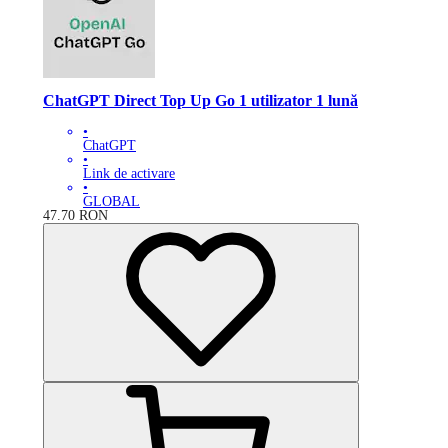
ChatGPT Direct Top Up Go 1 utilizator 1 lună
•
ChatGPT
•
Link de activare
•
GLOBAL
47.70
RON