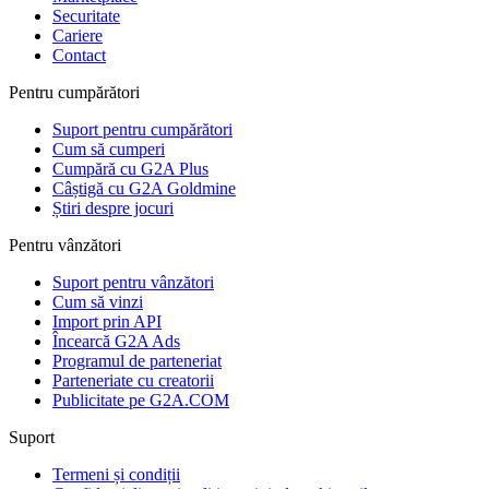
Securitate
Cariere
Contact
Pentru cumpărători
Suport pentru cumpărători
Cum să cumperi
Cumpără cu G2A Plus
Câștigă cu G2A Goldmine
Știri despre jocuri
Pentru vânzători
Suport pentru vânzători
Cum să vinzi
Import prin API
Încearcă G2A Ads
Programul de parteneriat
Parteneriate cu creatorii
Publicitate pe G2A.COM
Suport
Termeni și condiții