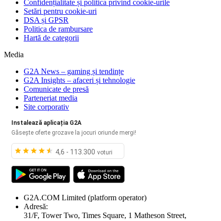
Confidențialitate și politica privind cookie-urile
Setări pentru cookie-uri
DSA și GPSR
Politica de rambursare
Hartă de categorii
Media
G2A News – gaming și tendințe
G2A Insights – afaceri și tehnologie
Comunicate de presă
Parteneriat media
Site corporativ
Instalează aplicația G2A
Găsește oferte grozave la jocuri oriunde mergi!
4,6 - 113.300
voturi
G2A.COM Limited
(platform operator)
Adresă:
31/F, Tower Two, Times Square, 1 Matheson Street,