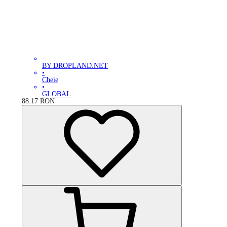
BY DROPLAND.NET
•
Cheie
•
GLOBAL
88.17
RON