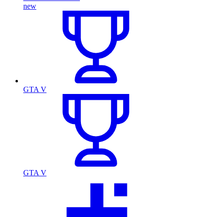
new
GTA V
GTA V