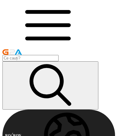
RO
RON