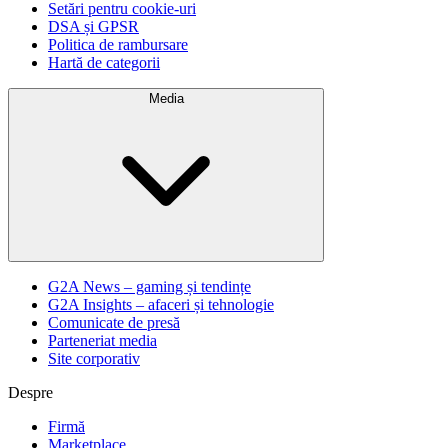
Setări pentru cookie-uri
DSA și GPSR
Politica de rambursare
Hartă de categorii
Media
G2A News – gaming și tendințe
G2A Insights – afaceri și tehnologie
Comunicate de presă
Parteneriat media
Site corporativ
Despre
Firmă
Marketplace