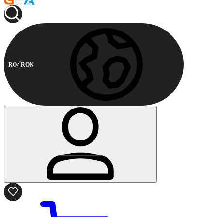
RO
RON