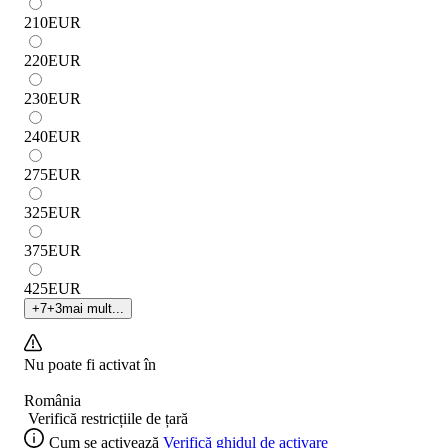
210
EUR
220
EUR
230
EUR
240
EUR
275
EUR
325
EUR
375
EUR
425
EUR
+
7
+
3
mai mult...
Nu poate fi activat în
România
Verifică restricțiile de țară
Cum se activează
Verifică ghidul de activare