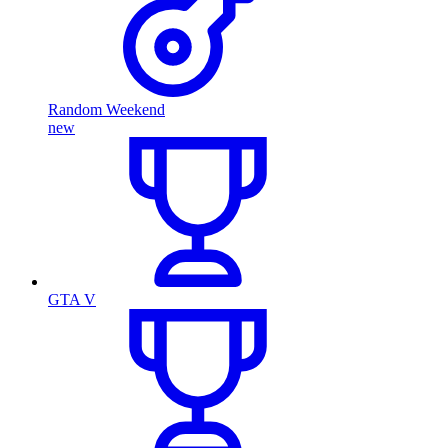
Random Weekend
new
GTA V