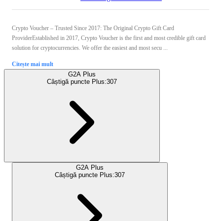
Crypto Voucher – Trusted Since 2017: The Original Crypto Gift Card
ProviderEstablished in 2017, Crypto Voucher is the first and most credible gift card
solution for cryptocurrencies. We offer the easiest and most secu ...
Citește mai mult
G2A Plus
Câștigă puncte Plus:
307
G2A Plus
Câștigă puncte Plus:
307