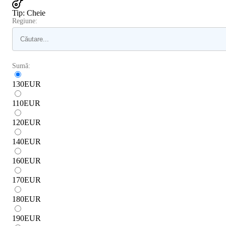
Tip
:
Cheie
Regiune:
Sumă:
130
EUR
110
EUR
120
EUR
140
EUR
160
EUR
170
EUR
180
EUR
190
EUR