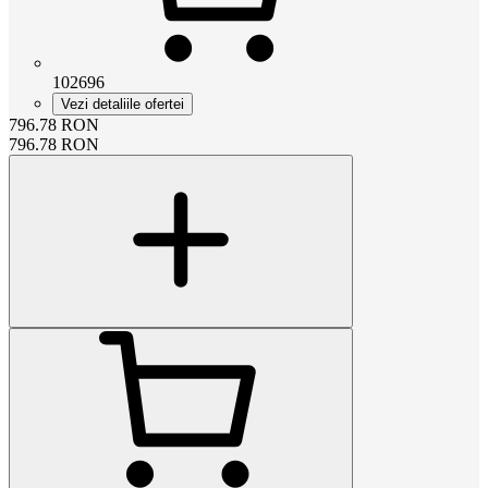
102696
Vezi detaliile ofertei
796.78
RON
796.78
RON