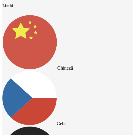
Limbi
Chineză
Cehă