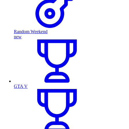
Random Weekend
new
GTA V