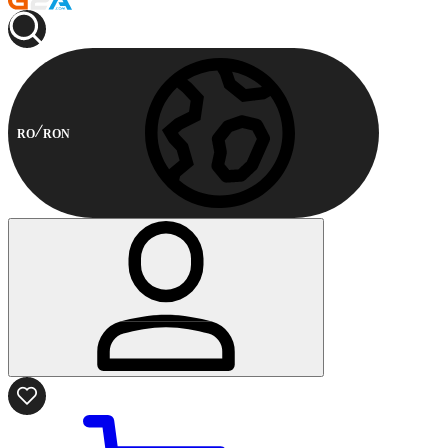
RO
RON