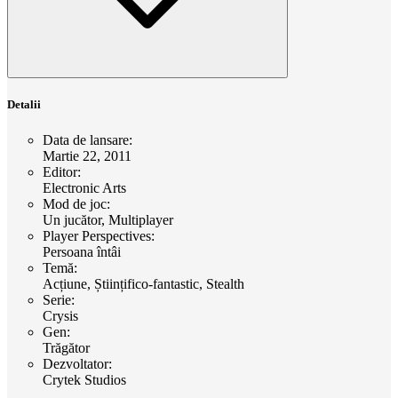
Detalii
Data de lansare
:
Martie 22, 2011
Editor
:
Electronic Arts
Mod de joc
:
Un jucător, Multiplayer
Player Perspectives
:
Persoana întâi
Temă
:
Acțiune, Științifico-fantastic, Stealth
Serie
:
Crysis
Gen
:
Trăgător
Dezvoltator
:
Crytek Studios