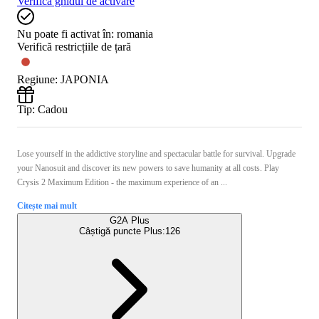
Verifică ghidul de activare
Nu poate fi activat în:
romania
Verifică restricțiile de țară
Regiune
:
JAPONIA
Tip
:
Cadou
Lose yourself in the addictive storyline and spectacular battle for survival. Upgrade
your Nanosuit and discover its new powers to save humanity at all costs. Play
Crysis 2 Maximum Edition - the maximum experience of an ...
Citește mai mult
G2A Plus
Câștigă puncte Plus:
126