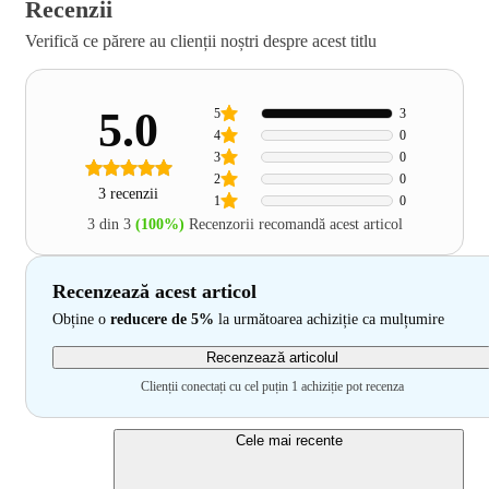
Recenzii
Verifică ce părere au clienții noștri despre acest titlu
5.0
5
3
4
0
3
0
2
0
3 recenzii
1
0
3 din 3
(100%)
Recenzorii recomandă acest articol
Recenzează acest articol
Obține o
reducere de 5%
la următoarea achiziție ca mulțumire
Recenzează articolul
Clienții conectați cu cel puțin 1 achiziție pot recenza
Cele mai recente