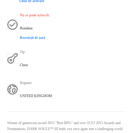
Ghid de activare
Nu se poate activa în
:
România
Restricții de țară
Tip
:
Cheie
Regiune
:
UNITED KINGDOM
Winner of gamescom award 2015 "Best RPG" and over 35 E3 2015 Awards and
Nominations, DARK SOULS™ III leads you once again into a challenging world