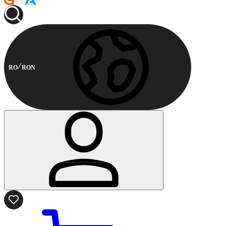
RO
RON