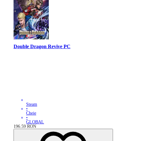
Double Dragon Revive PC
Steam
•
Cheie
•
GLOBAL
196.59
RON