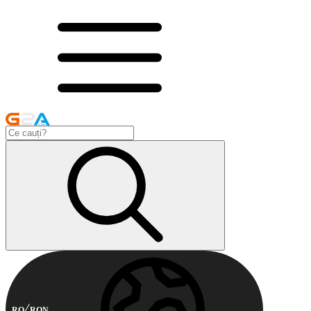
RO
RON