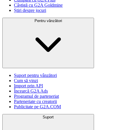
Câștigă cu G2A Goldmine
Știri despre jocuri
Pentru vânzători
Suport pentru vânzători
Cum să vinzi
Import prin API
Încearcă G2A Ads
Programul de parteneriat
Parteneriate cu creatorii
Publicitate pe G2A.COM
Suport