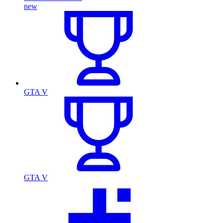
new
GTA V
GTA V