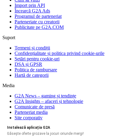
Import prin API
Încearcă G2A Ads
Programul de parteneriat
Parteneriate cu creatorii
Publicitate pe G2A.COM
Suport
Termeni și condiții
Confidențialitate și politica privind cookie-urile
Setări pentru cookie-uri
DSA și GPSR
Politica de rambursare
Hartă de categorii
Media
G2A News – gaming și tendințe
G2A Insights – afaceri și tehnologie
Comunicate de presă
Parteneriat media
Site corporativ
Instalează aplicația G2A
Găsește oferte grozave la jocuri oriunde mergi!