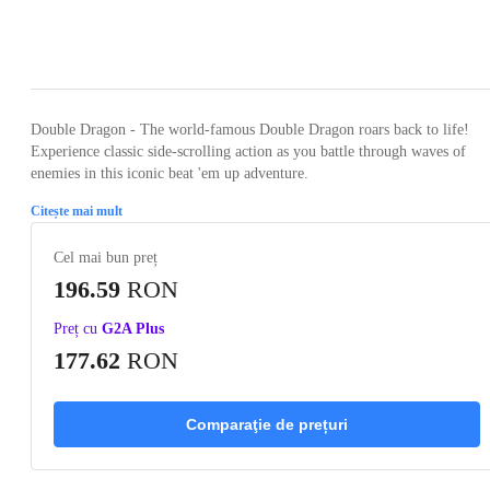
Loading...
Loading...
Loading...
Loading...
Loading
Double Dragon - The world-famous Double Dragon roars back to life!
Experience classic side-scrolling action as you battle through waves of
enemies in this iconic beat 'em up adventure.
Citește mai mult
Cel mai bun preț
196.59
RON
Preț cu
G2A Plus
177.62
RON
Comparaţie de prețuri