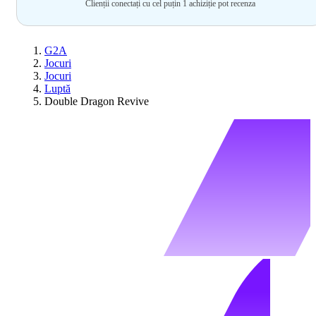
Clienții conectați cu cel puțin 1 achiziție pot recenza
G2A
Jocuri
Jocuri
Luptă
Double Dragon Revive