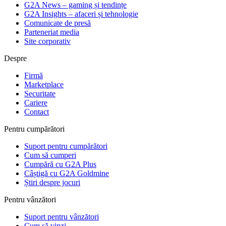
G2A News – gaming și tendințe
G2A Insights – afaceri și tehnologie
Comunicate de presă
Parteneriat media
Site corporativ
Despre
Firmă
Marketplace
Securitate
Cariere
Contact
Pentru cumpărători
Suport pentru cumpărători
Cum să cumperi
Cumpără cu G2A Plus
Câștigă cu G2A Goldmine
Știri despre jocuri
Pentru vânzători
Suport pentru vânzători
Cum să vinzi