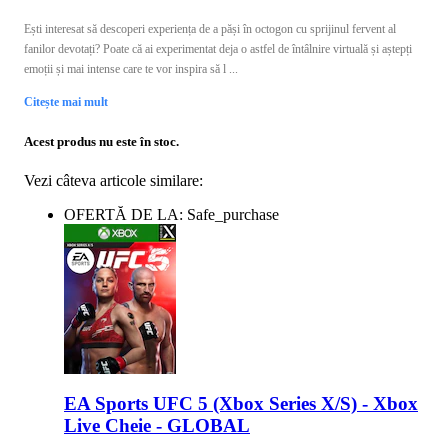
Ești interesat să descoperi experiența de a păși în octogon cu sprijinul fervent al
fanilor devotați? Poate că ai experimentat deja o astfel de întâlnire virtuală și aștepți
emoții și mai intense care te vor inspira să l ...
Citește mai mult
Acest produs nu este în stoc.
Vezi câteva articole similare:
OFERTĂ DE LA: Safe_purchase
EA Sports UFC 5 (Xbox Series X/S) - Xbox
Live Cheie - GLOBAL