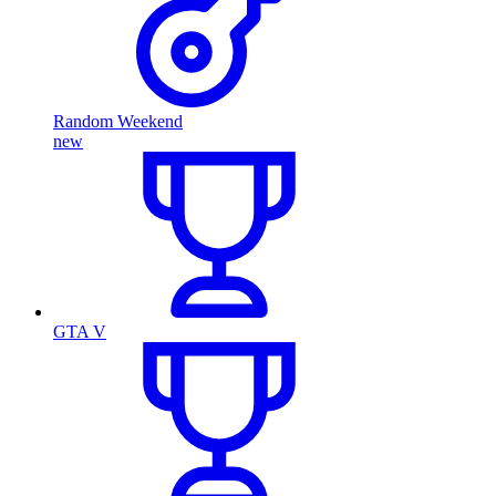
Random Weekend
new
GTA V