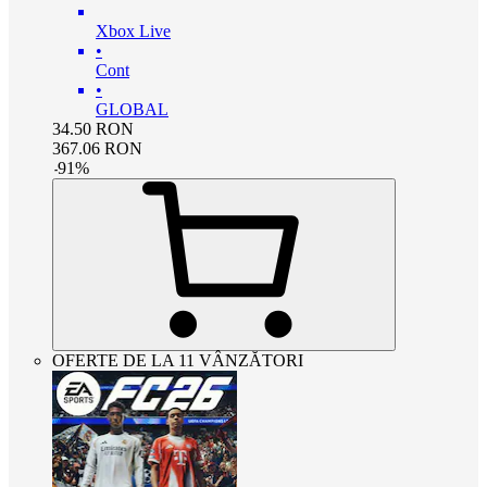
Xbox Live
•
Cont
•
GLOBAL
34.50
RON
367.06
RON
-
91
%
OFERTE DE LA 11 VÂNZĂTORI