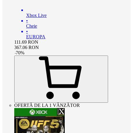
Xbox Live
•
Cheie
•
EUROPA
111.69
RON
367.06
RON
-
70
%
OFERTĂ DE LA 1 VÂNZĂTOR