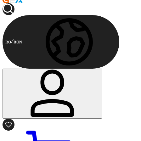
RO
RON