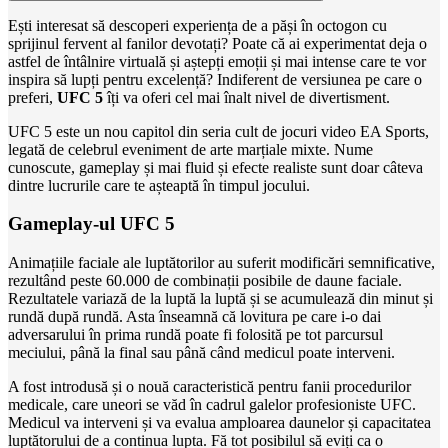
Ești interesat să descoperi experiența de a păși în octogon cu
sprijinul fervent al fanilor devotați? Poate că ai experimentat deja o
astfel de întâlnire virtuală și aștepți emoții și mai intense care te vor
inspira să lupți pentru excelență? Indiferent de versiunea pe care o
preferi,
UFC 5
îți va oferi cel mai înalt nivel de divertisment.
UFC 5 este un nou capitol din seria cult de jocuri video EA Sports,
legată de celebrul eveniment de arte marțiale mixte. Nume
cunoscute, gameplay și mai fluid și efecte realiste sunt doar câteva
dintre lucrurile care te așteaptă în timpul jocului.
Gameplay-ul UFC 5
Animațiile faciale ale luptătorilor au suferit modificări semnificative,
rezultând peste 60.000 de combinații posibile de daune faciale.
Rezultatele variază de la luptă la luptă și se acumulează din minut și
rundă după rundă. Asta înseamnă că lovitura pe care i-o dai
adversarului în prima rundă poate fi folosită pe tot parcursul
meciului, până la final sau până când medicul poate interveni.
A fost introdusă și o nouă caracteristică pentru fanii procedurilor
medicale, care uneori se văd în cadrul galelor profesioniste UFC.
Medicul va interveni și va evalua amploarea daunelor și capacitatea
luptătorului de a continua lupta. Fă tot posibilul să eviți ca o