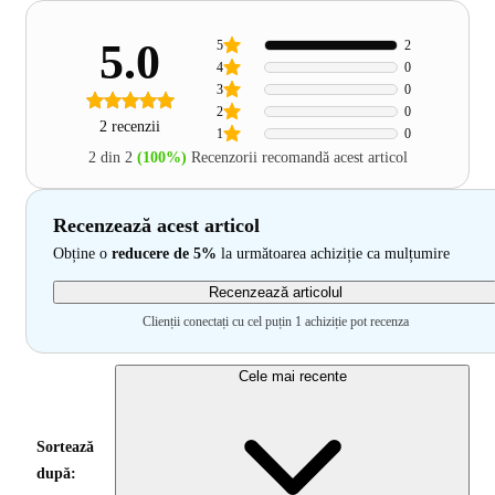
5.0
5
2
4
0
3
0
2
0
2 recenzii
1
0
2 din 2
(100%)
Recenzorii recomandă acest articol
Recenzează acest articol
Obține o
reducere de 5%
la următoarea achiziție ca mulțumire
Recenzează articolul
Clienții conectați cu cel puțin 1 achiziție pot recenza
Cele mai recente
Sortează
după: