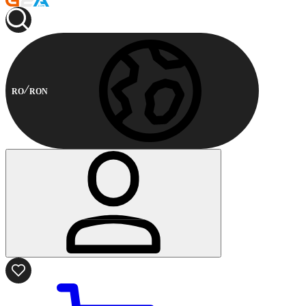
RO
RON