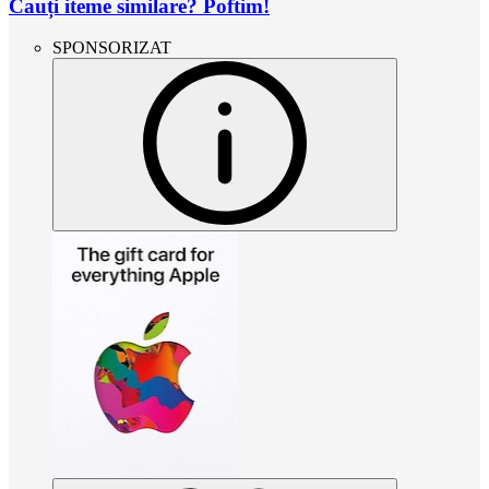
Cauți iteme similare? Poftim!
SPONSORIZAT