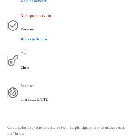
Ghid de activare
Nu se poate activa în
:
România
Restricții de țară
Tip
:
Cheie
Regiune
:
STATELE UNITE
Cardul cadou eBay este produsul perfect – simplu, sigur și ușor de utilizat pentru
toată lumea.