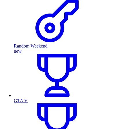
Random Weekend
new
GTA V