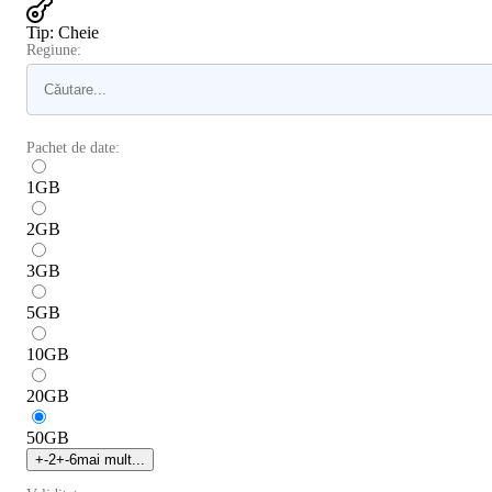
Tip
:
Cheie
Regiune:
Pachet de date:
1
GB
2
GB
3
GB
5
GB
10
GB
20
GB
50
GB
+
-2
+
-6
mai mult...