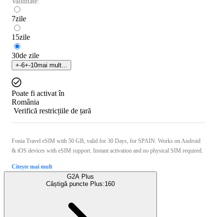
Validitate:
7
zile
15
zile
30
de zile
+
-6
+
-10
mai mult...
Poate fi activat în
România
Verifică restricțiile de țară
Fonia Travel eSIM with 50 GB, valid for 30 Days, for SPAIN. Works on Android
& iOS devices with eSIM support. Instant activation and no physical SIM required.
Citește mai mult
G2A Plus
Câștigă puncte Plus:
160