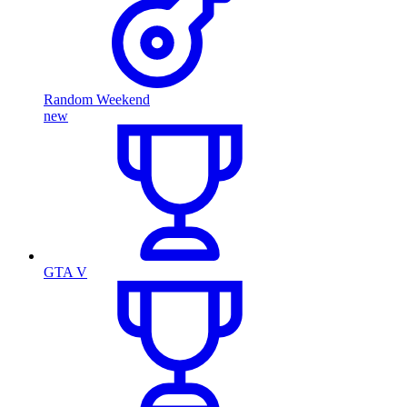
Random Weekend
new
GTA V