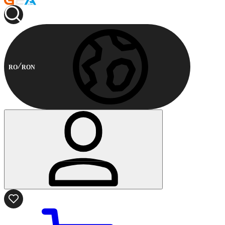
RO
RON