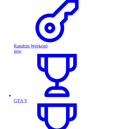
Random Weekend
new
GTA V