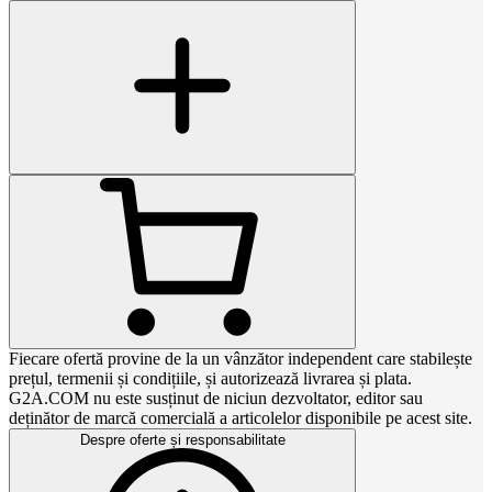
Fiecare ofertă provine de la un vânzător independent care stabilește
prețul, termenii și condițiile, și autorizează livrarea și plata.
G2A.COM nu este susținut de niciun dezvoltator, editor sau
deținător de marcă comercială a articolelor disponibile pe acest site.
Despre oferte și responsabilitate