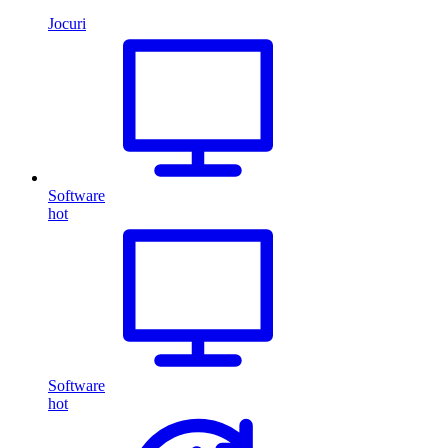
Jocuri
Software
hot
Software
hot