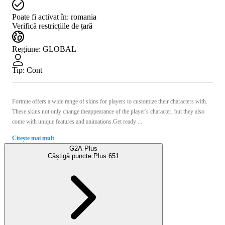
Poate fi activat în:
romania
Verifică restricțiile de țară
Regiune
:
GLOBAL
Tip
:
Cont
Fortnite offers a wide range of skins for players to customize their characters with.
These skins not only change theappearance of the player's character, but they also
come with unique features and animations.Get ready ...
Citește mai mult
G2A Plus
Câștigă puncte Plus:
651