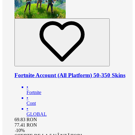
Fortnite Account (All Platform) 50-350 Skins
•
Fortnite
•
Cont
•
GLOBAL
69.83
RON
77.41
RON
-
10
%