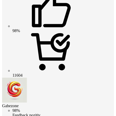
98%
11604
Gabezone
98%
Feedback pozitiv