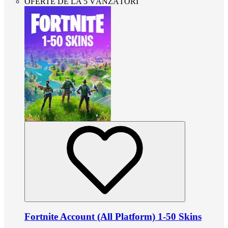
OFERTE DE LA 5 VÂNZĂTORI
Fortnite Account (All Platform) 1-50 Skins