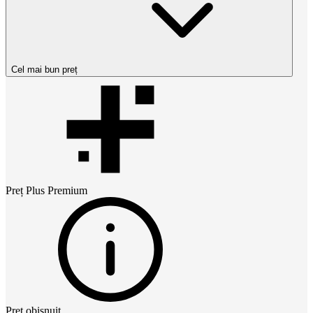
Cel mai bun preț
Preț
Plus Premium
Preț obișnuit