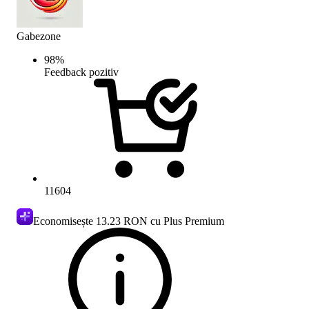
Gabezone
98
%
Feedback pozitiv
11604
Economisește
13.23 RON
cu Plus Premium