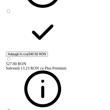
Adaugă în coș
540.56 RON
527.00
RON
Salvează
13.23 RON
cu
Plus Premium