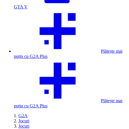
GTA V
Plătește mai
puțin cu G2A Plus
Plătește mai
puțin cu G2A Plus
G2A
Jocuri
Jocuri