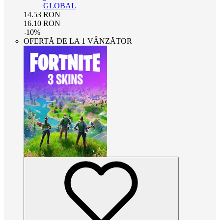
GLOBAL
14.53
RON
16.10
RON
-
10
%
OFERTĂ DE LA 1 VÂNZĂTOR