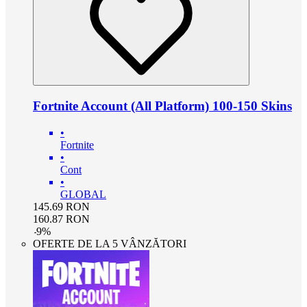
Fortnite Account (All Platform) 100-150 Skins
•
Fortnite
•
Cont
•
GLOBAL
145.69
RON
160.87
RON
-
9
%
OFERTE DE LA 5 VÂNZĂTORI