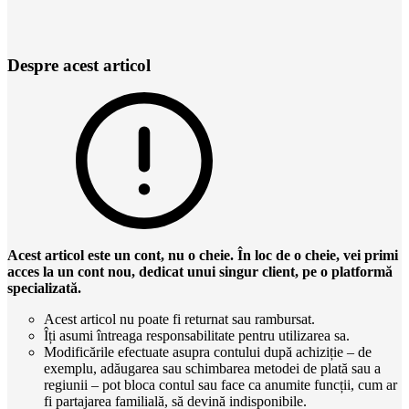
Despre acest articol
Acest articol este un cont, nu o cheie. În loc de o cheie, vei primi
acces la un cont nou, dedicat unui singur client, pe o platformă
specializată.
Acest articol nu poate fi returnat sau rambursat.
Îți asumi întreaga responsabilitate pentru utilizarea sa.
Modificările efectuate asupra contului după achiziție – de
exemplu, adăugarea sau schimbarea metodei de plată sau a
regiunii – pot bloca contul sau face ca anumite funcții, cum ar
fi partajarea familială, să devină indisponibile.