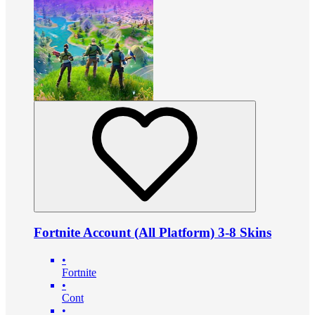
Fortnite Account (All Platform) 3-8 Skins
•
Fortnite
•
Cont
•