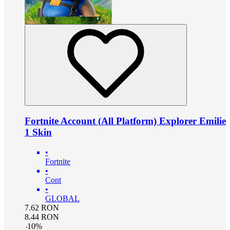
Fortnite Account (All Platform) Explorer Emilie
1 Skin
•
Fortnite
•
Cont
•
GLOBAL
7.62
RON
8.44
RON
-
10
%