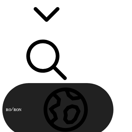
RO
RON