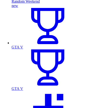
Random Weekend
new
GTA V
GTA V