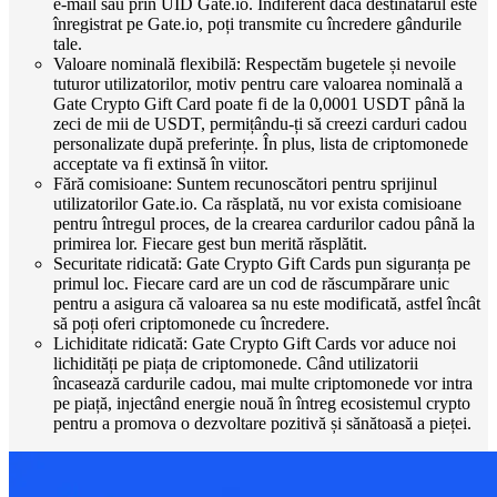
e-mail sau prin UID Gate.io. Indiferent dacă destinatarul este
înregistrat pe Gate.io, poți transmite cu încredere gândurile
tale.
Valoare nominală flexibilă: Respectăm bugetele și nevoile
tuturor utilizatorilor, motiv pentru care valoarea nominală a
Gate Crypto Gift Card poate fi de la 0,0001 USDT până la
zeci de mii de USDT, permițându-ți să creezi carduri cadou
personalizate după preferințe. În plus, lista de criptomonede
acceptate va fi extinsă în viitor.
Fără comisioane: Suntem recunoscători pentru sprijinul
utilizatorilor Gate.io. Ca răsplată, nu vor exista comisioane
pentru întregul proces, de la crearea cardurilor cadou până la
primirea lor. Fiecare gest bun merită răsplătit.
Securitate ridicată: Gate Crypto Gift Cards pun siguranța pe
primul loc. Fiecare card are un cod de răscumpărare unic
pentru a asigura că valoarea sa nu este modificată, astfel încât
să poți oferi criptomonede cu încredere.
Lichiditate ridicată: Gate Crypto Gift Cards vor aduce noi
lichidități pe piața de criptomonede. Când utilizatorii
încasează cardurile cadou, mai multe criptomonede vor intra
pe piață, injectând energie nouă în întreg ecosistemul crypto
pentru a promova o dezvoltare pozitivă și sănătoasă a pieței.