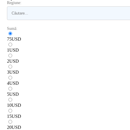
Regiune:
Sumă:
75
USD
1
USD
2
USD
3
USD
4
USD
5
USD
10
USD
15
USD
20
USD