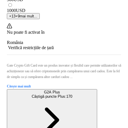
1000
USD
+
13
+
9
mai mult...
Nu poate fi activat în
România
Verifică restricțiile de țară
Gate Crypto Gift Card este un produs inovator și flexibil care permite utilizatorilor să
achiziționeze sau să ofere criptomonede prin cumpărarea unui card cadou. Este la fel
de simplu ca și cumpărarea altor carduri cadou ...
Citește mai mult
G2A Plus
Câștigă puncte Plus:
170