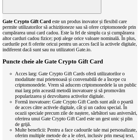
Gate Crypto Gift Card
este un produs inovator și flexibil care
permite utilizatorilor să achiziționeze sau să ofere criptomonede prin
cumpărarea unui card cadou. Este la fel de simplu ca și cumpărarea
altor carduri cadou fizice; poți alege orice valoare nominală. În plus,
cardurile pot fi oferite oricui pentru un acces facil la activele digitale,
indiferent dacă sunt sau nu utilizatori Gate.io.
Puncte cheie ale Gate Crypto Gift Card
Acces larg: Gate Crypto Gift Cards oferă utilizatorilor o
modalitate mai prietenoasă și convenabilă de a începe cu
criptomonedele. Vrem să aducem criptomonedele la un public
mai larg prin această metodă inovatoare și să promovăm
popularizarea și dezvoltarea activelor digitale.
Formă inovatoare: Gate Crypto Gift Cards sunt atât o poartă
de acces către activele digitale, cât și un cadou special. În
ocazii speciale precum zile de naștere, sărbători sau aniversări,
oferirea unui Gate Crypto Gift Card este un gest unic și plin
de grijă.
Multe beneficii: Pentru a face cadourile tale mai personalizate,
oferim multiple metode de a le oferi, inclusiv prin mesaj text,