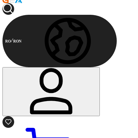
RO
RON