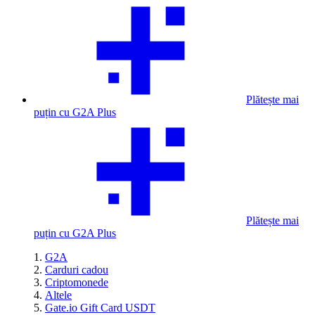
Plătește mai
puțin cu G2A Plus
Plătește mai
puțin cu G2A Plus
G2A
Carduri cadou
Criptomonede
Altele
Gate.io Gift Card USDT