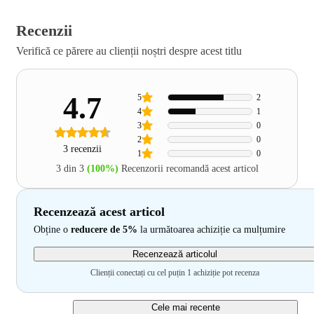
Recenzii
Verifică ce părere au clienții noștri despre acest titlu
4.7
5
2
4
1
3
0
2
0
3 recenzii
1
0
3 din 3
(100%)
Recenzorii recomandă acest articol
Recenzează acest articol
Obține o
reducere de 5%
la următoarea achiziție ca mulțumire
Recenzează articolul
Clienții conectați cu cel puțin 1 achiziție pot recenza
Cele mai recente