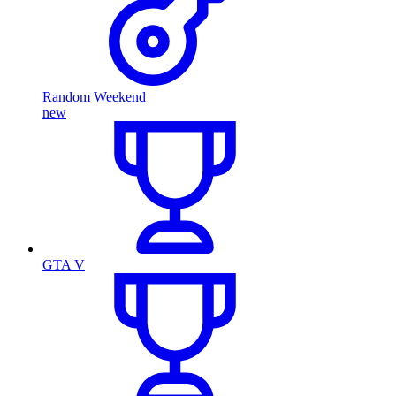
Random Weekend
new
GTA V