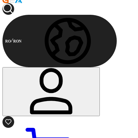
RO
RON