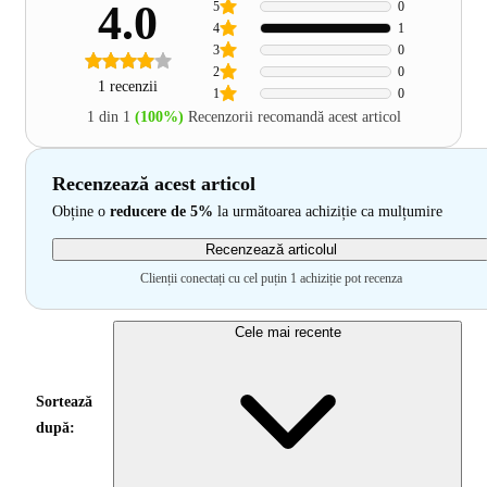
4.0
5
0
4
1
3
0
2
0
1 recenzii
1
0
1 din 1
(100%)
Recenzorii recomandă acest articol
Recenzează acest articol
Obține o
reducere de 5%
la următoarea achiziție ca mulțumire
Recenzează articolul
Clienții conectați cu cel puțin 1 achiziție pot recenza
Cele mai recente
Sortează
după: