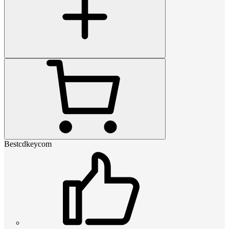
Bestcdkeycom