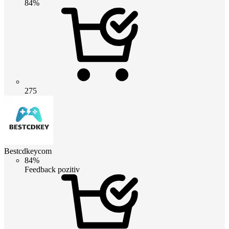
84%
275
Bestcdkeycom
84%
Feedback pozitiv