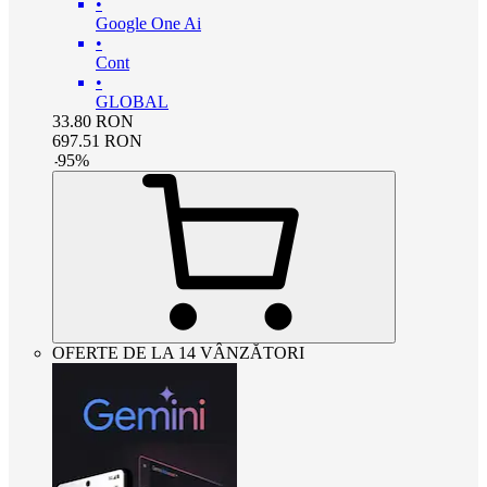
•
Google One Ai
•
Cont
•
GLOBAL
33.80
RON
697.51
RON
-
95
%
OFERTE DE LA 14 VÂNZĂTORI