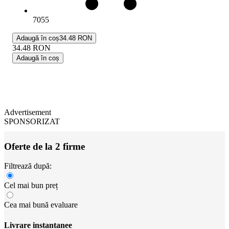
7055
Adaugă în coș
34.48 RON
34.48
RON
Adaugă în coș
Advertisement
SPONSORIZAT
Oferte de la 2 firme
Filtrează după:
Cel mai bun preț
Cea mai bună evaluare
Livrare instantanee