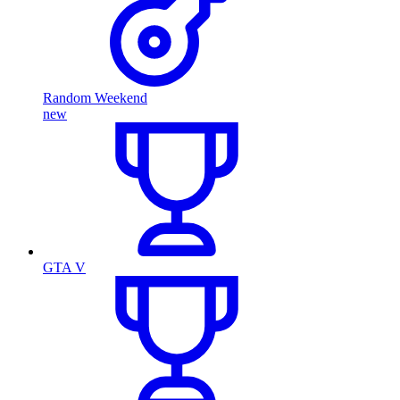
Random Weekend
new
GTA V