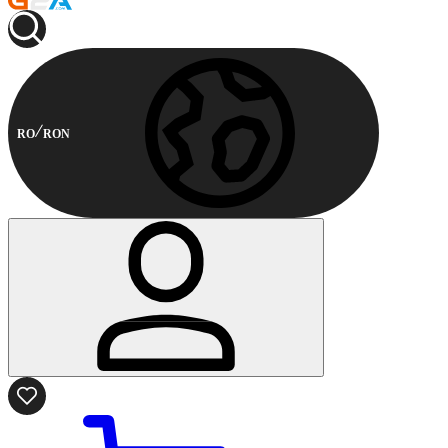
RO
RON