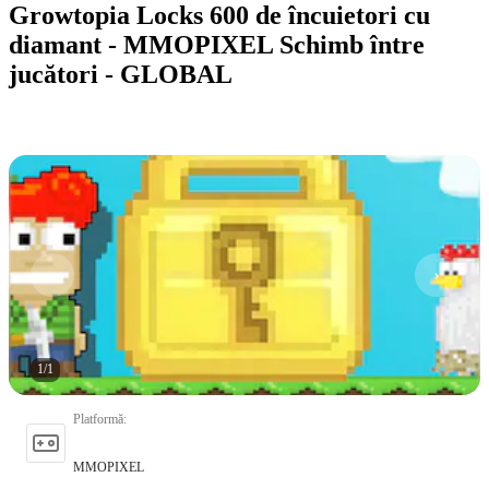
Growtopia Locks 600 de încuietori cu
diamant - MMOPIXEL Schimb între
jucători - GLOBAL
1
/
1
Platformă
:
MMOPIXEL