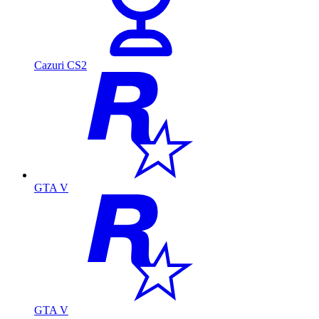
Cazuri CS2
GTA V
GTA V