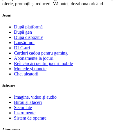
oferte, promoții și reduceri. Vă puteți dezabona oricând.
Jocuri
După platformă
După gen
După dispozitiv
Lansări noi
DLC-uri
Carduri cadou pentru gaming
Abonamente la jocuri
Reîncărcări pentru jocuri mobile
Monede și puncte
Chei aleatorii
Software
Imagine, video și audio
Birou și afaceri
Securitate
Instrumente
Sistem de operare
Abonamente