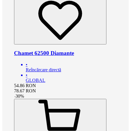
Chamet 62500 Diamante
•
Reîncărcare directă
•
GLOBAL
54.86
RON
78.67
RON
-
30
%