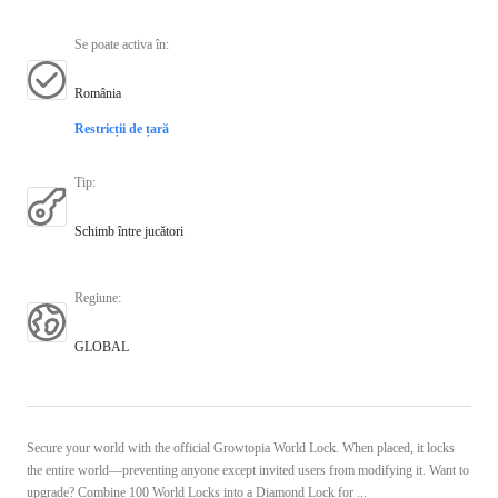
Se poate activa în
:
România
Restricții de țară
Tip
:
Schimb între jucători
Regiune
:
GLOBAL
Secure your world with the official Growtopia World Lock. When placed, it locks
the entire world—preventing anyone except invited users from modifying it. Want to
upgrade? Combine 100 World Locks into a Diamond Lock for ...