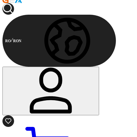
RO
RON