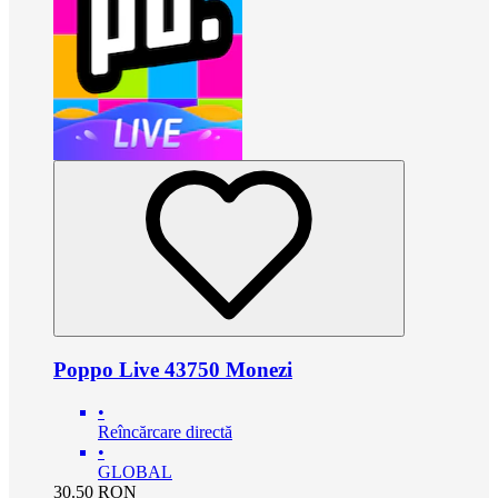
Poppo Live 43750 Monezi
•
Reîncărcare directă
•
GLOBAL
30.50
RON