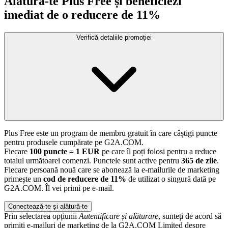
Alătură-te Plus Free și beneficiezi
imediat de o reducere de 11%
Verifică detaliile promoției
Plus Free este un program de membru gratuit în care câștigi puncte
pentru produsele cumpărate pe G2A.COM.
Fiecare
100 puncte = 1 EUR
pe care îl poți folosi pentru a reduce
totalul următoarei comenzi. Punctele sunt active pentru
365 de zile
.
Fiecare persoană nouă care se abonează la e-mailurile de marketing
primește un
cod de reducere de 11%
de utilizat o singură dată pe
G2A.COM. Îl vei primi pe e-mail.
Conectează-te și alătură-te
Prin selectarea opțiunii
Autentificare și alăturare
, sunteți de acord să
primiți e-mailuri de marketing de la G2A.COM Limited despre