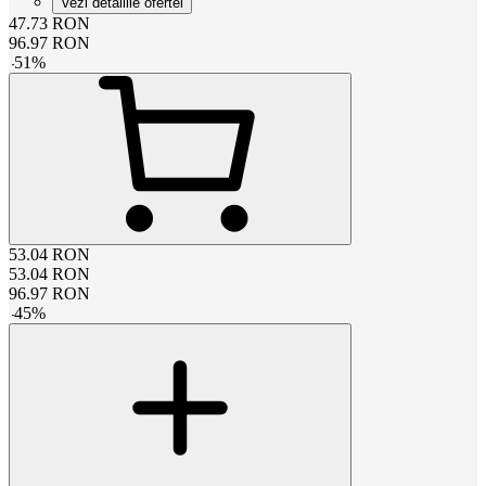
Vezi detaliile ofertei
47.73
RON
96.97
RON
-
51
%
53.04
RON
53.04
RON
96.97
RON
-
45
%