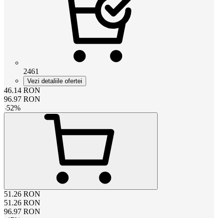
2461
Vezi detaliile ofertei
46.14
RON
96.97
RON
-
52
%
51.26
RON
51.26
RON
96.97
RON