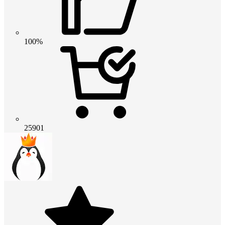
100%
25901