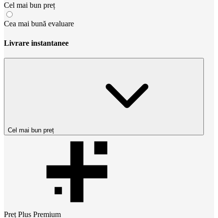
Cel mai bun preț
Cea mai bună evaluare
Livrare instantanee
Cel mai bun preț
Preț
Plus Premium