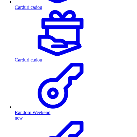
Carduri cadou
Carduri cadou
Random Weekend
new