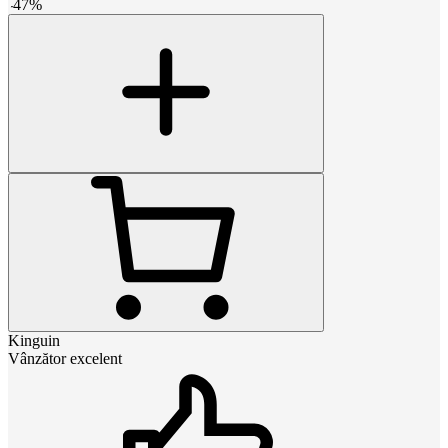
-
47
%
Kinguin
Vânzător excelent