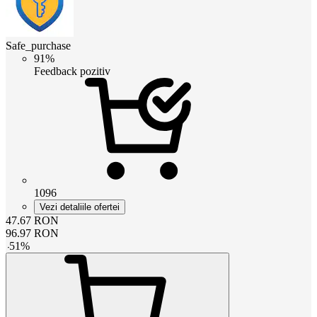
Safe_purchase
91%
Feedback pozitiv
1096
Vezi detaliile ofertei
47.67
RON
96.97
RON
-
51
%