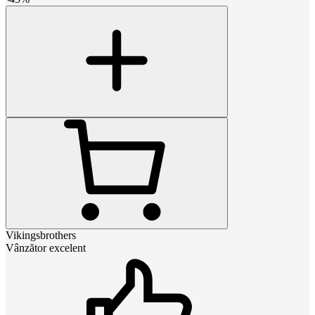
Vikingsbrothers
Vânzător excelent