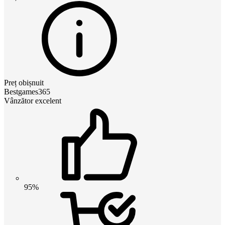
Preț obișnuit
Bestgames365
Vânzător excelent
95%