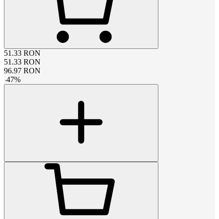
51.33
RON
51.33
RON
96.97
RON
-
47
%