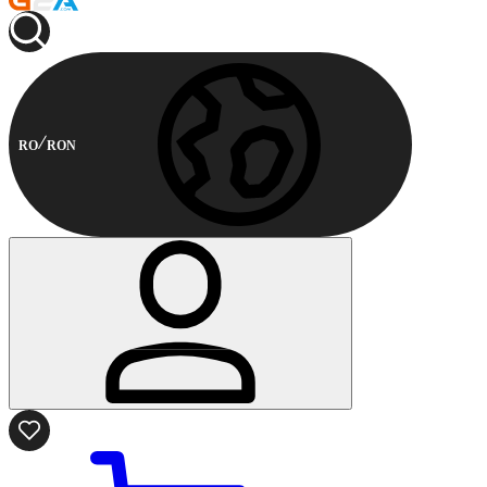
RO
RON