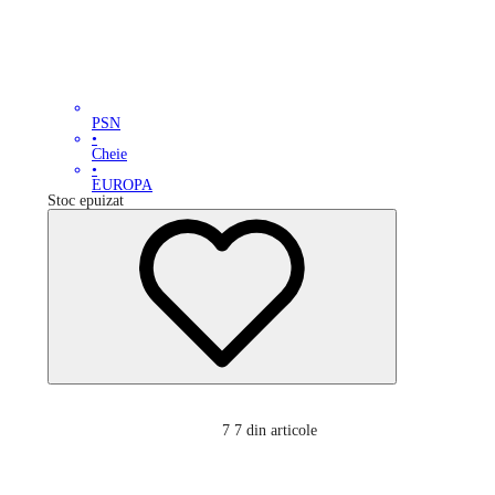
PSN
•
Cheie
•
EUROPA
Stoc epuizat
7
7 din articole