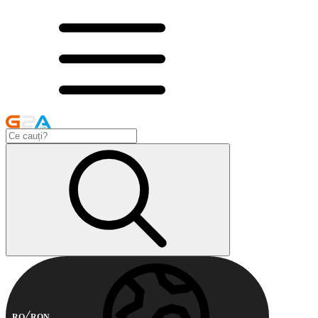
RO
RON