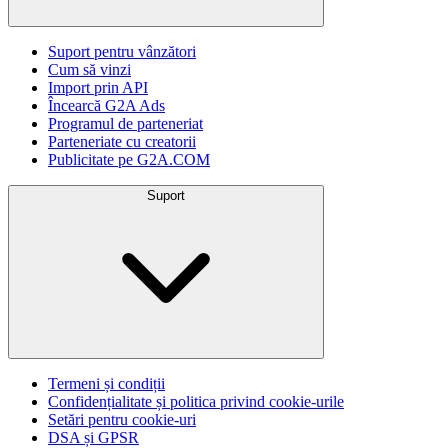
Suport pentru vânzători
Cum să vinzi
Import prin API
Încearcă G2A Ads
Programul de parteneriat
Parteneriate cu creatorii
Publicitate pe G2A.COM
Suport
Termeni și condiții
Confidențialitate și politica privind cookie-urile
Setări pentru cookie-uri
DSA și GPSR