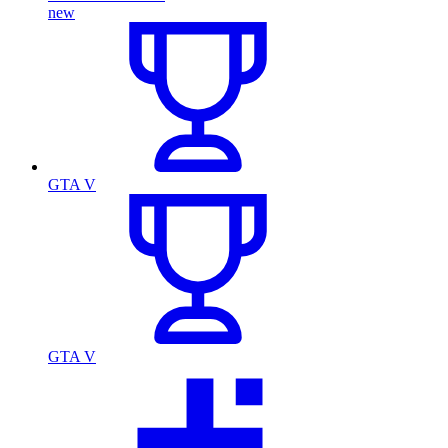
new
GTA V
GTA V