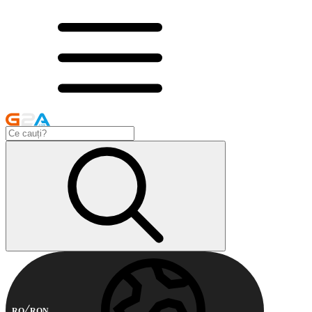
RO
RON