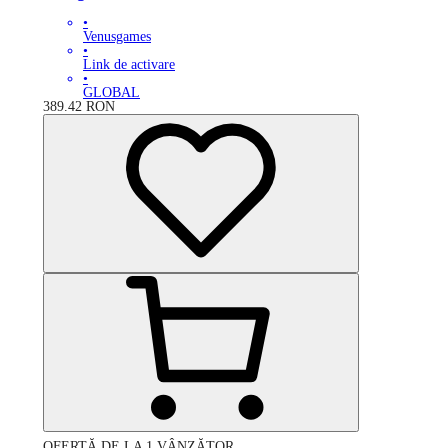
•
Venusgames
•
Link de activare
•
GLOBAL
389.42
RON
OFERTĂ DE LA 1 VÂNZĂTOR