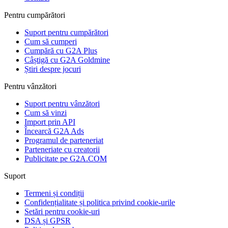
Pentru cumpărători
Suport pentru cumpărători
Cum să cumperi
Cumpără cu G2A Plus
Câștigă cu G2A Goldmine
Știri despre jocuri
Pentru vânzători
Suport pentru vânzători
Cum să vinzi
Import prin API
Încearcă G2A Ads
Programul de parteneriat
Parteneriate cu creatorii
Publicitate pe G2A.COM
Suport
Termeni și condiții
Confidențialitate și politica privind cookie-urile
Setări pentru cookie-uri
DSA și GPSR