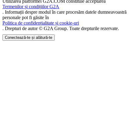
Utilizarea platformei G2A.COM constituie acceptarea
Termenilor și condițiilor G2A
. Informații despre modul în care procesăm datele dumneavoastră
personale pot fi găsite în
Politica de confidențialitate și cookie-uri
. Drepturi de autor © G2A Group. Toate drepturile rezervate.
Conectează-te și alătură-te