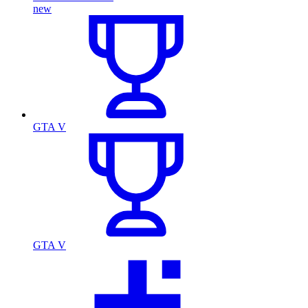
new
GTA V
GTA V