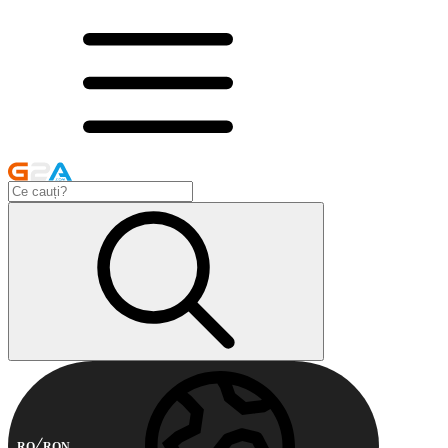
RO
RON