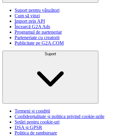
Suport pentru vânzători
Cum să vinzi
Import prin API
Încearcă G2A Ads
Programul de parteneriat
Parteneriate cu creatorii
Publicitate pe G2A.COM
Suport
Termeni și condiții
Confidențialitate și politica privind cookie-urile
Setări pentru cookie-uri
DSA și GPSR
Politica de rambursare