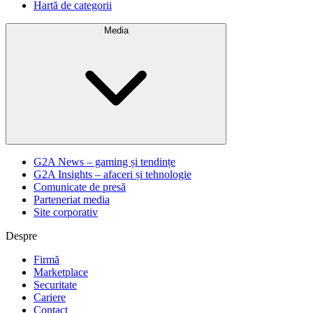
Hartă de categorii
Media
G2A News – gaming și tendințe
G2A Insights – afaceri și tehnologie
Comunicate de presă
Parteneriat media
Site corporativ
Despre
Firmă
Marketplace
Securitate
Cariere
Contact