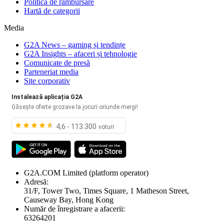
Politica de rambursare
Hartă de categorii
Media
G2A News – gaming și tendințe
G2A Insights – afaceri și tehnologie
Comunicate de presă
Parteneriat media
Site corporativ
Instalează aplicația G2A
Găsește oferte grozave la jocuri oriunde mergi!
4,6 - 113.300
voturi
G2A.COM Limited
(platform operator)
Adresă:
31/F, Tower Two, Times Square, 1 Matheson Street,
Causeway Bay, Hong Kong
Număr de înregistrare a afacerii:
63264201