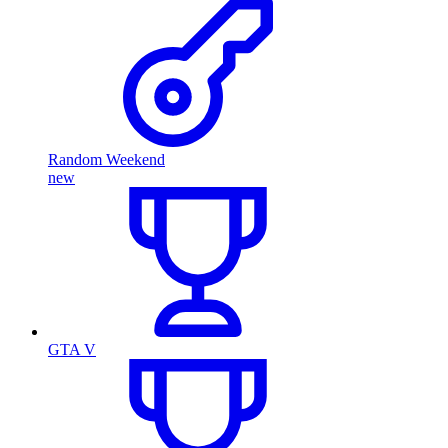
Random Weekend
new
GTA V