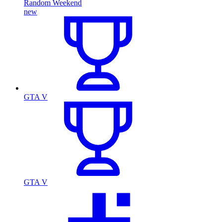
Random Weekend
new
GTA V
GTA V