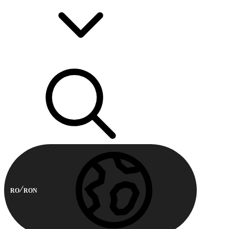
RO
RON