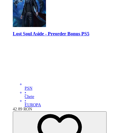
Lost Soul Aside - Preorder Bonus PS5
PSN
•
Cheie
•
EUROPA
42.89
RON