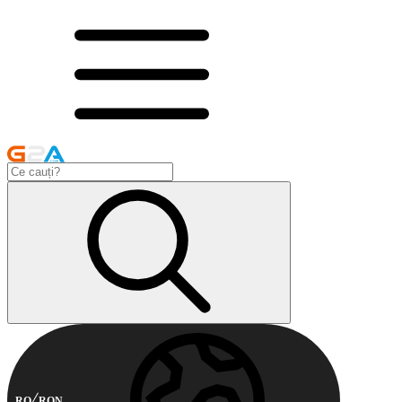
RO
RON