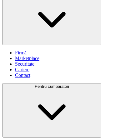
Firmă
Marketplace
Securitate
Cariere
Contact
Pentru cumpărători