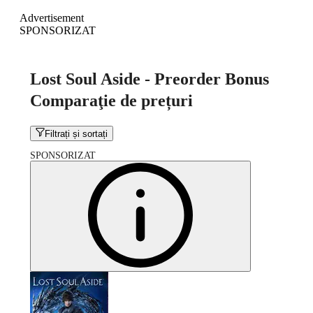
Advertisement
SPONSORIZAT
Lost Soul Aside - Preorder Bonus
Comparaţie de prețuri
Filtrați și sortați
SPONSORIZAT