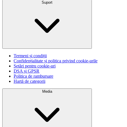
Suport
Termeni și condiții
Confidențialitate și politica privind cookie-urile
Setări pentru cookie-uri
DSA și GPSR
Politica de rambursare
Hartă de categorii
Media