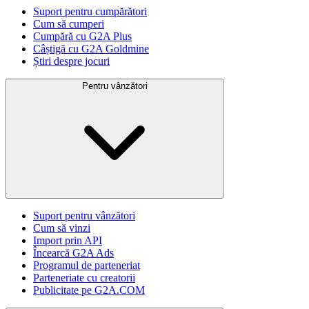
Suport pentru cumpărători
Cum să cumperi
Cumpără cu G2A Plus
Câștigă cu G2A Goldmine
Știri despre jocuri
Pentru vânzători
Suport pentru vânzători
Cum să vinzi
Import prin API
Încearcă G2A Ads
Programul de parteneriat
Parteneriate cu creatorii
Publicitate pe G2A.COM