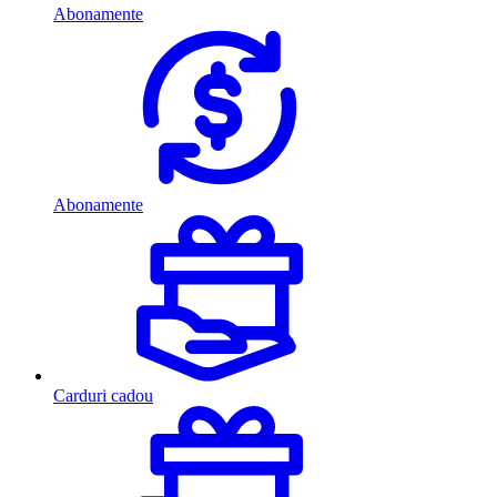
Abonamente
Abonamente
Carduri cadou