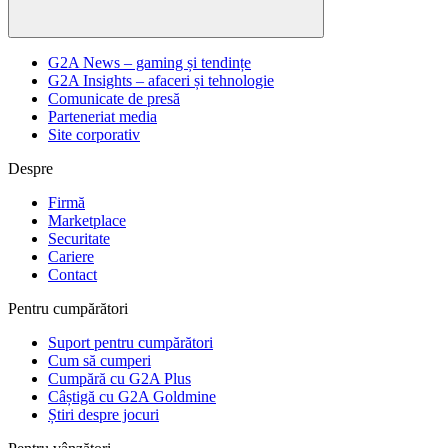
G2A News – gaming și tendințe
G2A Insights – afaceri și tehnologie
Comunicate de presă
Parteneriat media
Site corporativ
Despre
Firmă
Marketplace
Securitate
Cariere
Contact
Pentru cumpărători
Suport pentru cumpărători
Cum să cumperi
Cumpără cu G2A Plus
Câștigă cu G2A Goldmine
Știri despre jocuri