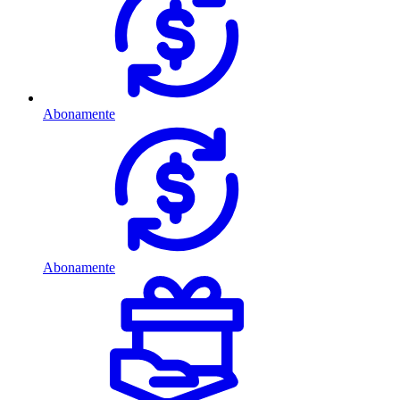
Abonamente
Abonamente