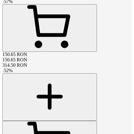
-
57
%
150.65
RON
150.65
RON
314.50
RON
-
52
%