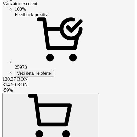
Vânzător excelent
100%
Feedback pozitiv
25973
Vezi detaliile ofertei
130.37
RON
314.50
RON
-
59
%