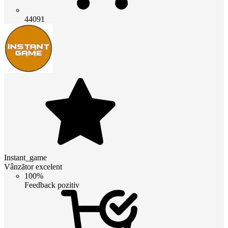
44091
Instant_game
Vânzător excelent
100%
Feedback pozitiv