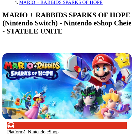
MARIO + RABBIDS SPARKS OF HOPE
MARIO + RABBIDS SPARKS OF HOPE
(Nintendo Switch) - Nintendo eShop Cheie
- STATELE UNITE
1
/
4
Platformă
:
Nintendo eShop