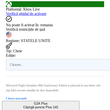
Platformă
:
Xbox Live
Verifică ghidul de activare
Nu poate fi activat în:
romania
Verifică restricțiile de țară
Regiune
:
STATELE UNITE
Tip
:
Cheie
Ediție:
Microsoft Flight Simulator 40th Anniversary Edition te plasează în una dintre cele
mai fidel recreate simulări de zbor disponibile.
Citește mai mult
G2A Plus
Câștigă puncte Plus:
142