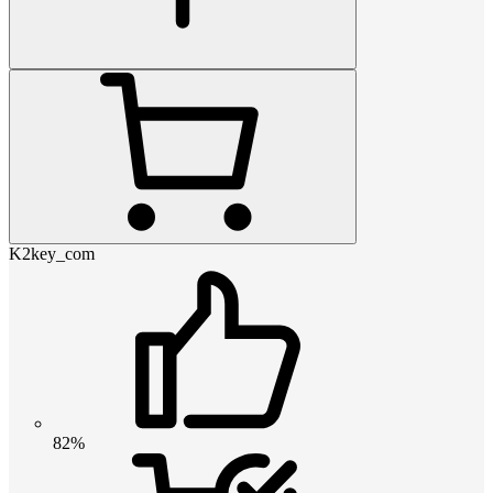
K2key_com
82%