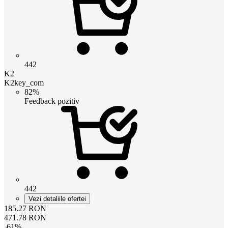
442
K2
K2key_com
82%
Feedback pozitiv
442
Vezi detaliile ofertei
185.27
RON
471.78
RON
-
61
%