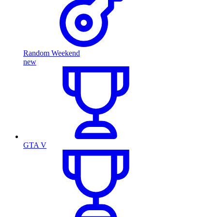
Random Weekend
new
GTA V