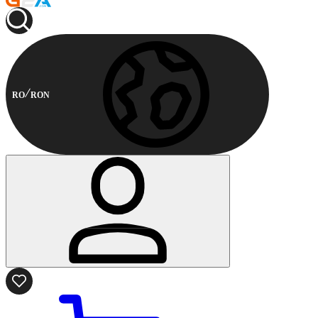
RO
RON