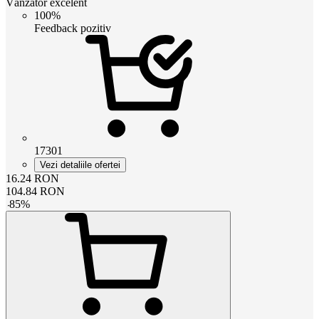
Vânzător excelent
100%
Feedback pozitiv
17301
Vezi detaliile ofertei
16.24
RON
104.84
RON
-
85
%