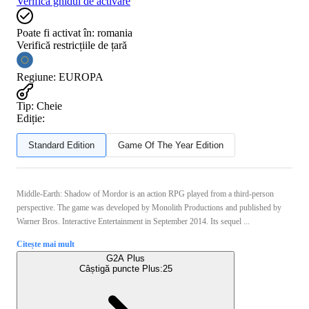
Verifică ghidul de activare
Poate fi activat în:
romania
Verifică restricțiile de țară
Regiune
:
EUROPA
Tip
:
Cheie
Ediție:
Standard Edition
Game Of The Year Edition
Middle-Earth: Shadow of Mordor is an action RPG played from a third-person
perspective. The game was developed by Monolith Productions and published by
Warner Bros. Interactive Entertainment in September 2014. Its sequel ...
Citește mai mult
G2A Plus
Câștigă puncte Plus:
25