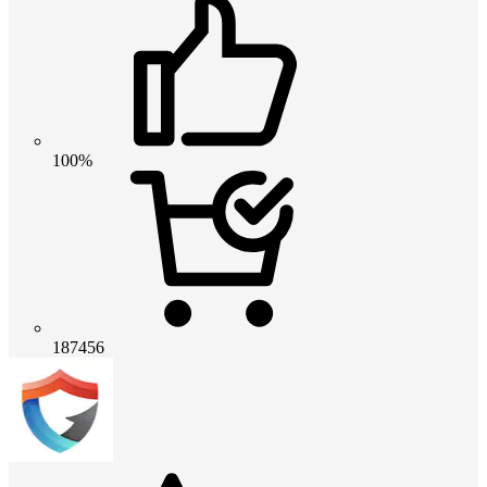
100%
187456