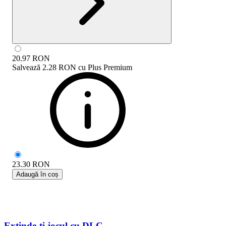
20.97
RON
Salvează
2.28 RON
cu
Plus Premium
23.30
RON
Adaugă în coș
Extinde-ți jocul cu DLC