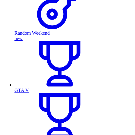
Random Weekend
new
GTA V