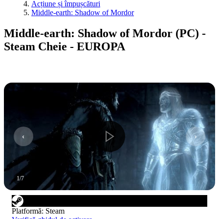
Acțiune și împușcături
Middle-earth: Shadow of Mordor
Middle-earth: Shadow of Mordor (PC) -
Steam Cheie - EUROPA
1
/
7
Platformă
:
Steam