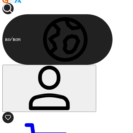
RO
RON