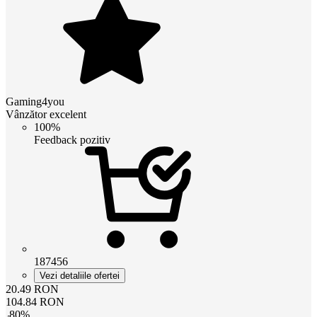
Gaming4you
Vânzător excelent
100%
Feedback pozitiv
187456
Vezi detaliile ofertei
20.49
RON
104.84
RON
-
80
%