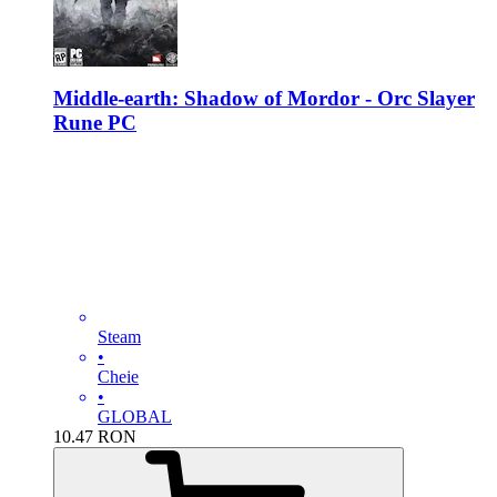
Middle-earth: Shadow of Mordor - Orc Slayer
Rune PC
Steam
•
Cheie
•
GLOBAL
10.47
RON