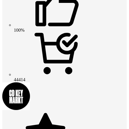
100%
44414