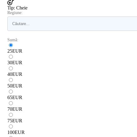
Tip
:
Cheie
Regiune:
Sumă:
25
EUR
30
EUR
40
EUR
50
EUR
65
EUR
70
EUR
75
EUR
100
EUR