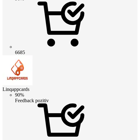
6685
Linqappcards
90%
Feedback pozitiv