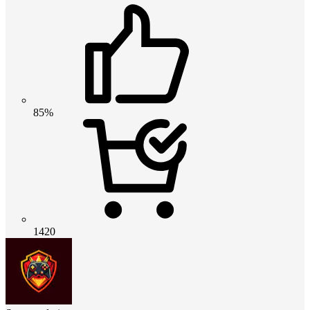
85%
1420