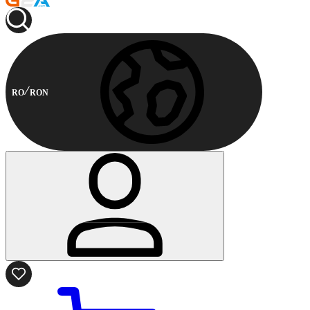
RO
RON