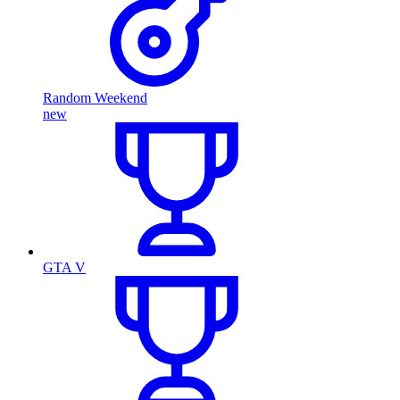
Random Weekend
new
GTA V