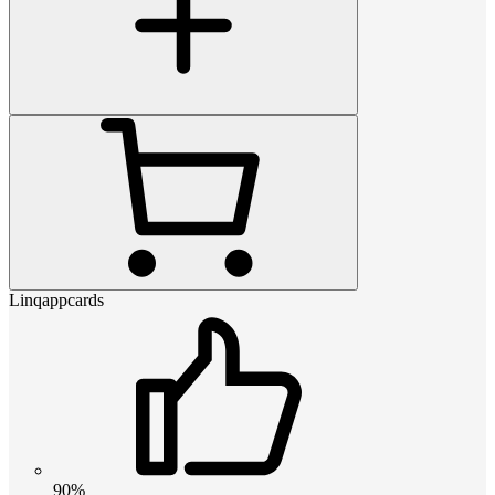
Linqappcards
90%