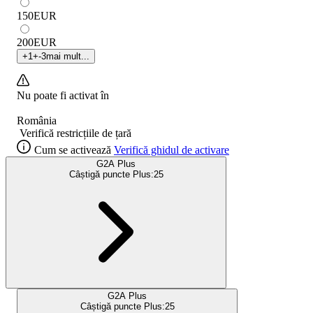
150
EUR
200
EUR
+
1
+
-3
mai mult...
Nu poate fi activat în
România
Verifică restricțiile de țară
Cum se activează
Verifică ghidul de activare
G2A Plus
Câștigă puncte Plus:
25
G2A Plus
Câștigă puncte Plus:
25