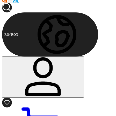
RO
RON