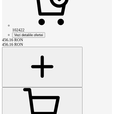
102422
Vezi detaliile ofertei
456.16
RON
456.16
RON