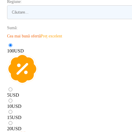
Regiune:
Sumă:
Cea mai bună ofertă
Preț excelent
100
USD
5
USD
10
USD
15
USD
20
USD