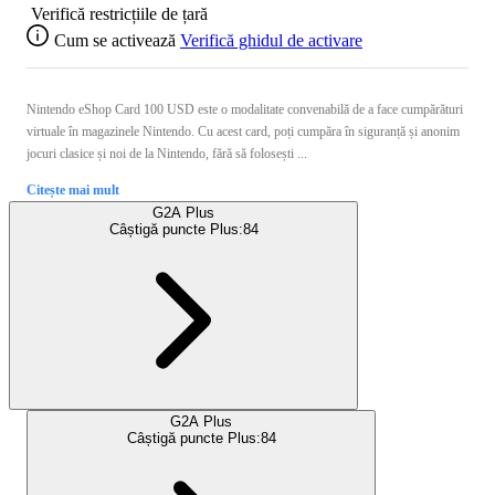
Verifică restricțiile de țară
Cum se activează
Verifică ghidul de activare
Nintendo eShop Card 100 USD este o modalitate convenabilă de a face cumpărături
virtuale în magazinele Nintendo. Cu acest card, poți cumpăra în siguranță și anonim
jocuri clasice și noi de la Nintendo, fără să folosești ...
Citește mai mult
G2A Plus
Câștigă puncte Plus:
84
G2A Plus
Câștigă puncte Plus:
84