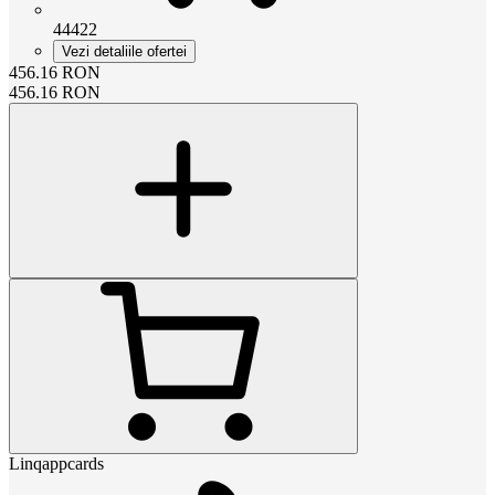
44422
Vezi detaliile ofertei
456.16
RON
456.16
RON
Linqappcards