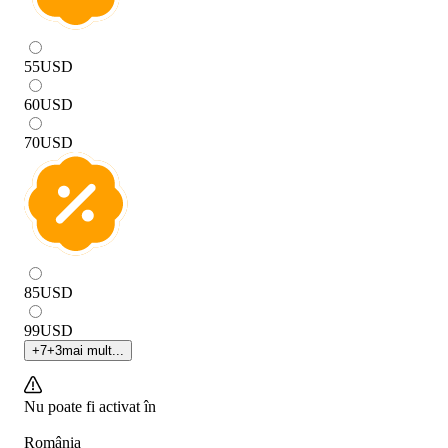
55
USD
60
USD
70
USD
85
USD
99
USD
+
7
+
3
mai mult...
Nu poate fi activat în
România