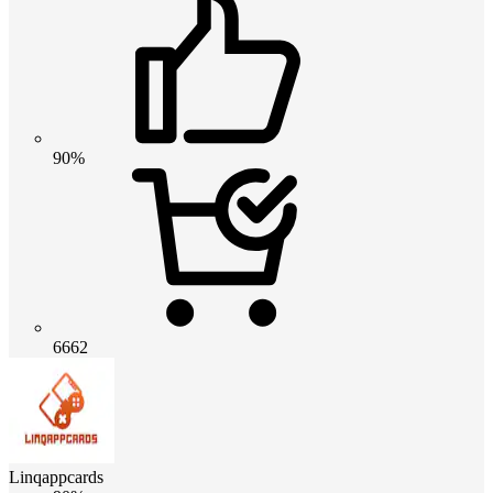
90%
6662
Linqappcards