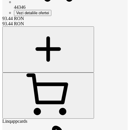
44346
Vezi detaliile ofertei
93.44
RON
93.44
RON
Linqappcards