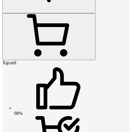
Xgcard
98%