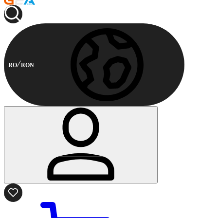
RO
RON