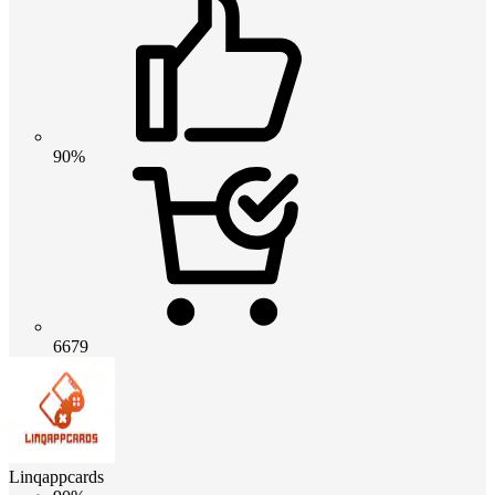
90%
6679
Linqappcards