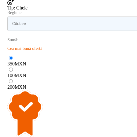
Tip
:
Cheie
Regiune:
Sumă:
Cea mai bună ofertă
350
MXN
100
MXN
200
MXN