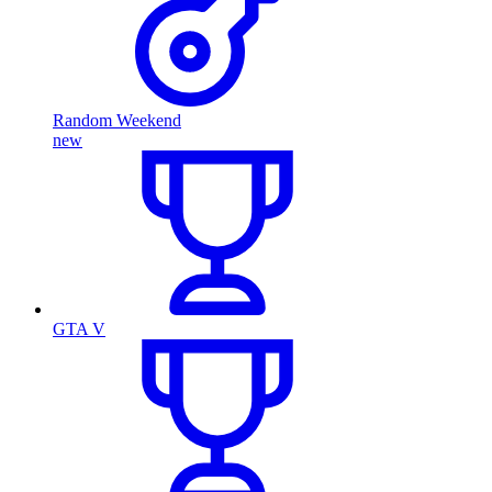
Random Weekend
new
GTA V