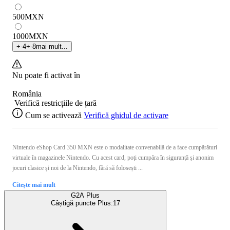
500
MXN
1000
MXN
+
-4
+
-8
mai mult...
Nu poate fi activat în
România
Verifică restricțiile de țară
Cum se activează
Verifică ghidul de activare
Nintendo eShop Card 350 MXN este o modalitate convenabilă de a face cumpărături
virtuale în magazinele Nintendo. Cu acest card, poți cumpăra în siguranță și anonim
jocuri clasice și noi de la Nintendo, fără să folosești ...
Citește mai mult
G2A Plus
Câștigă puncte Plus:
17