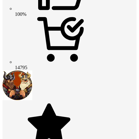
100%
14795