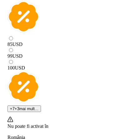
85
USD
99
USD
100
USD
+
7
+
3
mai mult...
Nu poate fi activat în
România