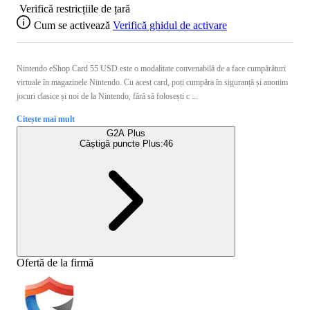
Verifică restricțiile de țară
Cum se activează
Verifică ghidul de activare
Nintendo eShop Card 55 USD este o modalitate convenabilă de a face cumpărături
virtuale în magazinele Nintendo. Cu acest card, poți cumpăra în siguranță și anonim
jocuri clasice și noi de la Nintendo, fără să folosești c ...
Citește mai mult
G2A Plus
Câștigă puncte Plus:
46
Ofertă de la firmă