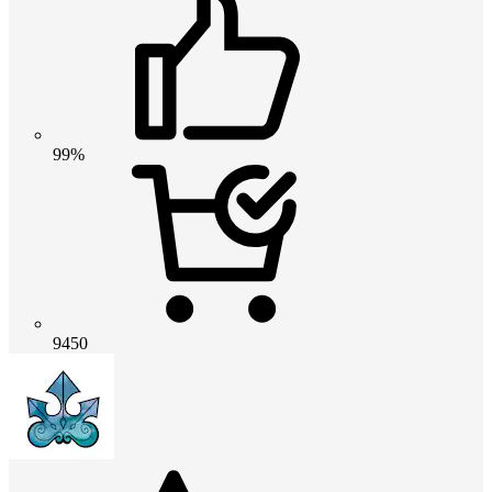
99%
9450