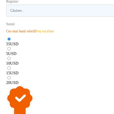
Regiune:
Sumă:
Cea mai bună ofertă
Preț excelent
55
USD
5
USD
10
USD
15
USD
20
USD