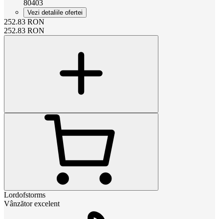
80403
Vezi detaliile ofertei
252.83
RON
252.83
RON
Lordofstorms
Vânzător excelent