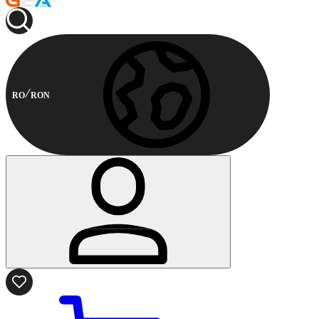
RO
RON