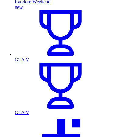
Random Weekend
new
GTA V
GTA V