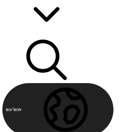
RO
RON