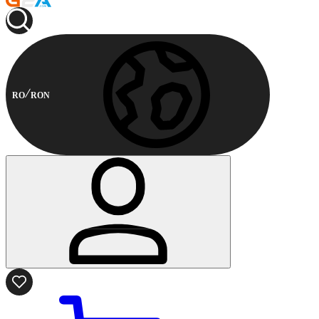
RO
RON