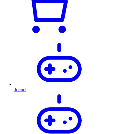
Jocuri