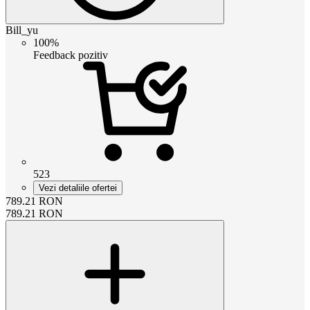
Bill_yu
100%
Feedback pozitiv
523
Vezi detaliile ofertei
789.21
RON
789.21
RON