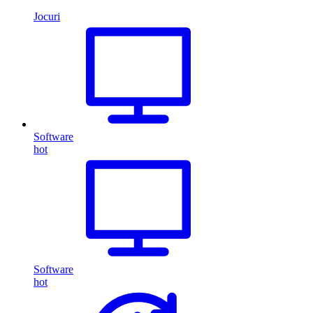
Jocuri
Software
hot
Software
hot