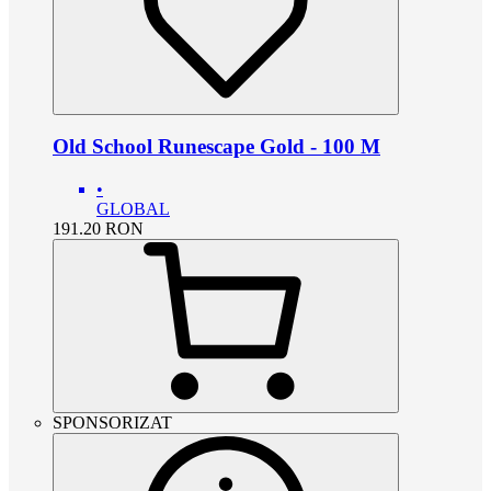
Old School Runescape Gold - 100 M
•
GLOBAL
191.20
RON
SPONSORIZAT