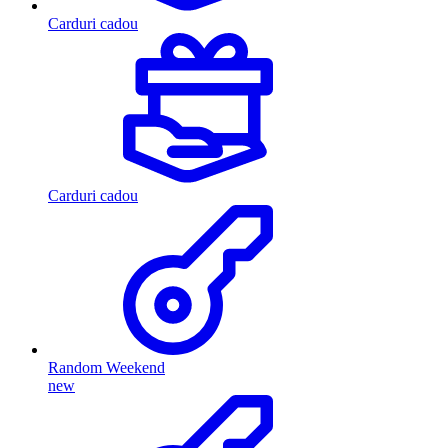
Carduri cadou
Carduri cadou
Random Weekend
new