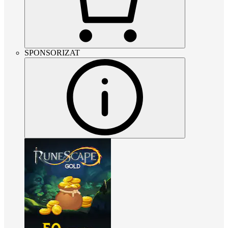
SPONSORIZAT