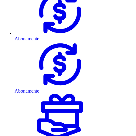
Abonamente
Abonamente