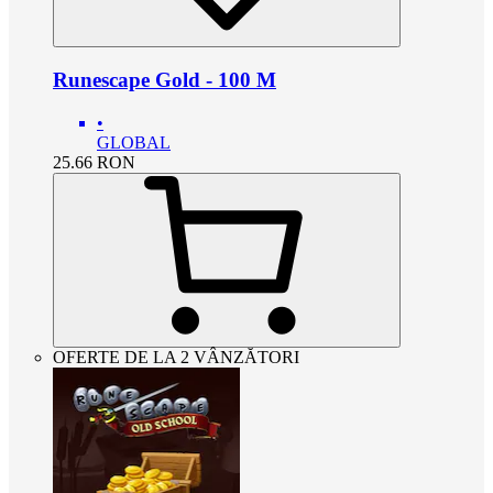
Runescape Gold - 100 M
•
GLOBAL
25.66
RON
OFERTE DE LA 2 VÂNZĂTORI