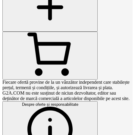
Fiecare ofertă provine de la un vânzător independent care stabilește
prețul, termenii și condițiile, și autorizează livrarea și plata.
G2A.COM nu este susținut de niciun dezvoltator, editor sau
deținător de marcă comercială a articolelor disponibile pe acest site.
Despre oferte și responsabilitate