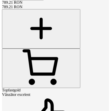
789.21
RON
789.21
RON
Topfastgold
Vânzător excelent