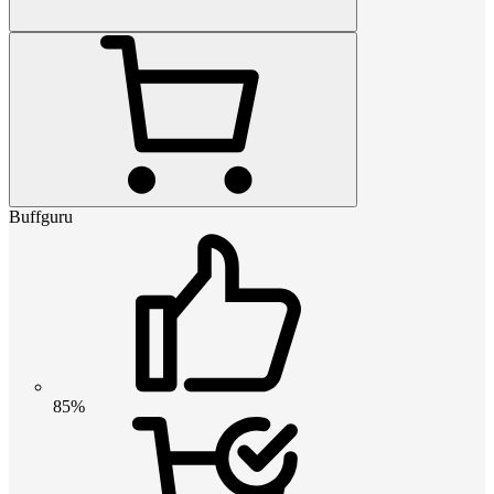
Buffguru
85%