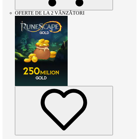
OFERTE DE LA 2 VÂNZĂTORI