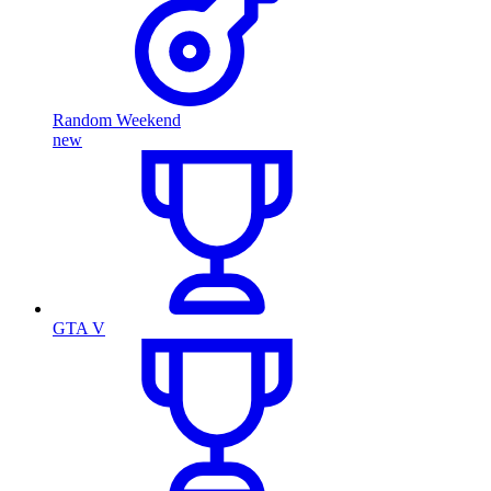
Random Weekend
new
GTA V