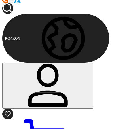
RO
RON