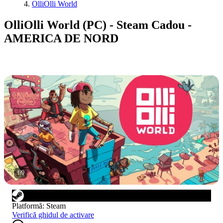
OlliOlli World
OlliOlli World (PC) - Steam Cadou -
AMERICA DE NORD
1
/
9
Platformă
:
Steam
Verifică ghidul de activare