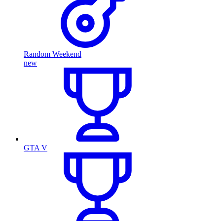
Random Weekend
new
GTA V