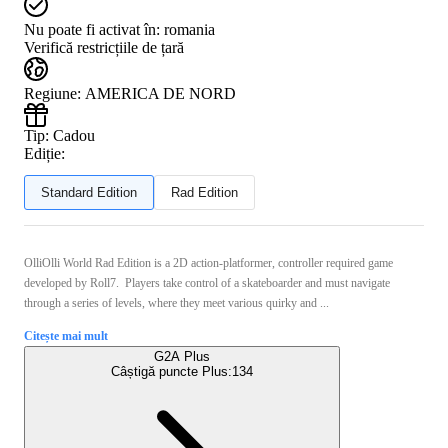
Nu poate fi activat în:
romania
Verifică restricțiile de țară
Regiune
:
AMERICA DE NORD
Tip
:
Cadou
Ediție:
Standard Edition
Rad Edition
OlliOlli World Rad Edition is a 2D action-platformer, controller required game
developed by Roll7. Players take control of a skateboarder and must navigate
through a series of levels, where they meet various quirky and ...
Citește mai mult
G2A Plus
Câștigă puncte Plus:
134