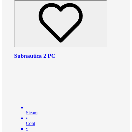
Subnautica 2 PC
Steam
•
Cont
•