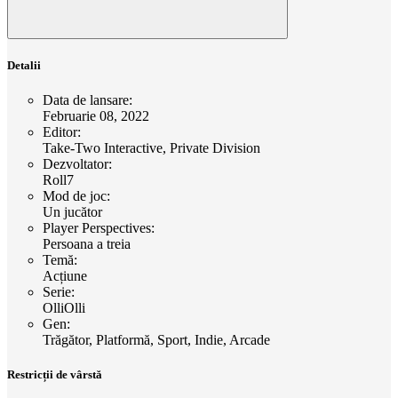
Detalii
Data de lansare
:
Februarie 08, 2022
Editor
:
Take-Two Interactive, Private Division
Dezvoltator
:
Roll7
Mod de joc
:
Un jucător
Player Perspectives
:
Persoana a treia
Temă
:
Acțiune
Serie
:
OlliOlli
Gen
:
Trăgător, Platformă, Sport, Indie, Arcade
Restricții de vârstă