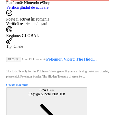
Platformă
:
Nintendo eShop
Verifică ghidul de activare
Poate fi activat în:
romania
Verifică restricțiile de țară
Regiune
:
GLOBAL
Tip
:
Cheie
Pokémon Violet: The Hidden Treasure of Area Zero (Nintendo Switch) - Nintendo eShop Key - GLOBAL
Acest DLC necesită:
DLC-URI
This DLC is only for the Pokémon Violet game. If you are playing Pokémon Scarlet,
please pick Pokémon Scarlet: The Hidden Treasure of Area Zero.
Citește mai mult
G2A Plus
Câștigă puncte Plus:
108