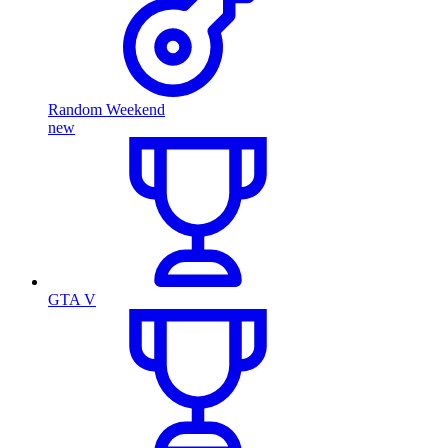
Random Weekend
new
GTA V