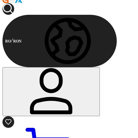
RO
RON